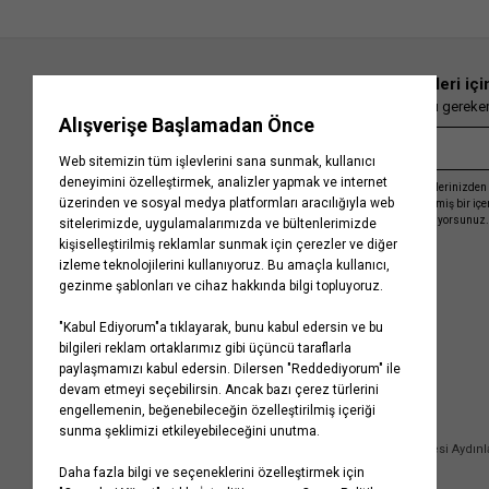
En güncel moda haberleri içi
Herkesten önce kaçırılmaması gereken 
Kayıt olmakla, Koton ile olan etkileşimlerinizden 
işleme almamız ve size kişiselleştirilmiş bir iç
Gizlilik Politikasını
kabul etmiş sayılıyorsunuz.
Kurumsal
Yardım
Hakkımızda
Sıkça Sorulan Sorular
Koton Blog
İptal & İade Prosedürü
Yaşama Saygı
İade Talebi Oluşturma Rehberi
Projelerimiz
Üyeliksiz Sipariş Takibi
Koton'da Kariyer
Site Haritası
Politikalarımız
Mağazalarımız
Bilgi Toplumu Hizmetleri
Kampanyalar
Yatırımcı İlişkileri
Kişisel Verilerin Korunması
Kurumsal Hediye Kartı
Müşteri Kişisel Verilerinin İşlenmesi Aydın
İletişim
Çerez Aydınlatma Metni
İletişim Aydınlatma Metni