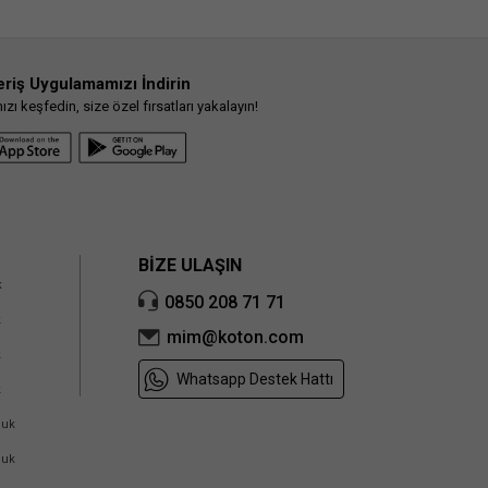
eriş Uygulamamızı İndirin
ı keşfedin, size özel fırsatları yakalayın!
BİZE ULAŞIN
k
0850 208 71 71
k
mim@koton.com
k
Whatsapp Destek Hattı
k
cuk
cuk