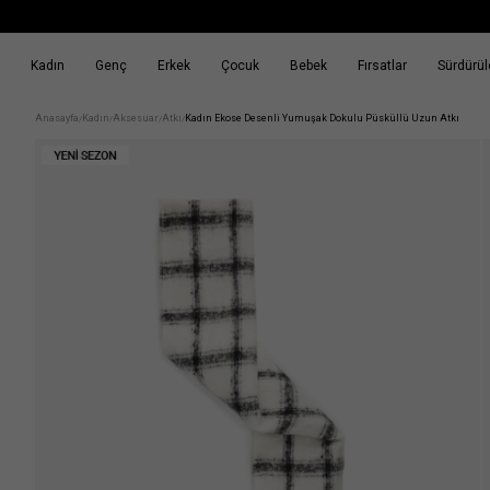
Kadın
Genç
Erkek
Çocuk
Bebek
Fırsatlar
Sürdürüle
k
Fırsatlar
Sürdürülebilirlik
Anasayfa
Kadın
Aksesuar
Atkı
Kadın Ekose Desenli Yumuşak Dokulu Püsküllü Uzun Atkı
/
/
/
/