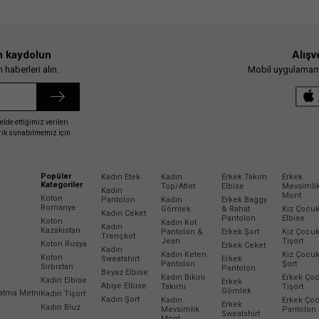
n kaydolun
Alışv
haberleri alın.
Mobil uygulamamız
elde ettiğimiz verileri
erik sunabilmemiz için
Popüler
Kadın Etek
Kadın
Erkek Takım
Erkek
Kategoriler
Top/Atlet
Elbise
Mevsimli
Kadın
Mont
Koton
Pantolon
Kadın
Erkek Baggy
Romanya
Gömlek
& Rahat
Kız Çocu
Kadın Ceket
Pantolon
Elbise
Koton
Kadın Kot
Kadın
Kazakistan
Pantolon &
Erkek Şort
Kız Çocu
Trençkot
Jean
Tişört
Koton Rusya
Erkek Ceket
Kadın
Kadın Keten
Kız Çocu
Koton
Sweatshirt
Erkek
Pantolon
Şort
Sırbistan
Pantolon
Beyaz Elbise
Kadın Bikini
Erkek Ço
Kadın Elbise
Erkek
Abiye Elbise
Takımı
Tişört
Gömlek
latma Metni
Kadın Tişört
Kadın Şort
Kadın
Erkek Ço
Erkek
Kadın Bluz
Mevsimlik
Pantolon
Sweatshirt
Mont