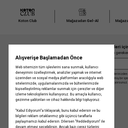
Koton Club
Mağazadan
Gel-Al
Mağaza
En güncel moda haberleri içi
Herkesten önce kaçırılmaması gereken 
Kayıt olmakla, Koton ile olan etkileşimlerinizden 
işleme almamız ve size kişiselleştirilmiş bir iç
Gizlilik Politikasını
kabul etmiş sayılıyorsunuz.
Kurumsal
Yardım
Hakkımızda
Sıkça Sorulan Sorular
Koton Blog
İptal & İade Prosedürü
Yaşama Saygı
İade Talebi Oluşturma Rehberi
Projelerimiz
Üyeliksiz Sipariş Takibi
Koton'da Kariyer
Site Haritası
Politikalarımız
Mağazalarımız