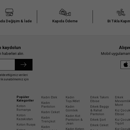
da Değişim & İade
Kapıda Ödeme
Bi Tıkla Kapı
n kaydolun
Alışv
haberleri alın.
Mobil uygulamamız
elde ettiğimiz verileri
erik sunabilmemiz için
Popüler
Kadın Etek
Kadın
Erkek Takım
Erkek
Kategoriler
Top/Atlet
Elbise
Mevsimli
Kadın
Mont
Koton
Pantolon
Kadın
Erkek Baggy
Romanya
Gömlek
& Rahat
Kız Çocu
Kadın Ceket
Pantolon
Elbise
Koton
Kadın Kot
Kadın
Kazakistan
Pantolon &
Erkek Şort
Kız Çocu
Trençkot
Jean
Tişört
Koton Rusya
Erkek Ceket
Kadın
Kadın Keten
Kız Çocu