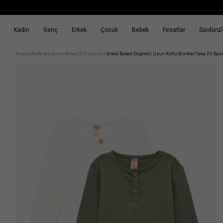
Kadın
Genç
Erkek
Çocuk
Bebek
Fırsatlar
Sürdürüle
k
Fırsatlar
Sürdürülebilirlik
Anasayfa
Bebek
Erkek Bebek (0-5 Yaş)
Set
Erkek Bebek Düğmeli Uzun Kollu Bisiklet Yaka 2'li Basic
/
/
/
/