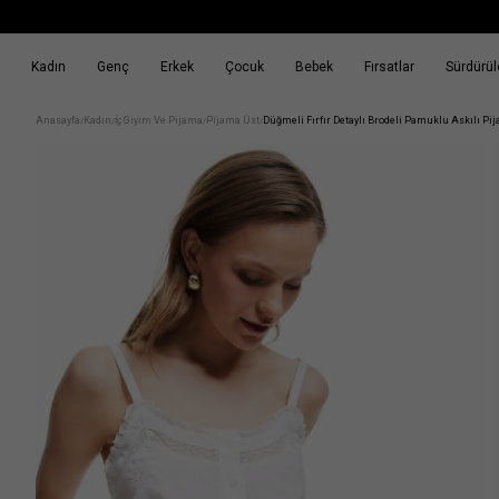
Kadın
Genç
Erkek
Çocuk
Bebek
Fırsatlar
Sürdürüle
k
Fırsatlar
Sürdürülebilirlik
Anasayfa
Kadın
İç Giyim Ve Pijama
Pijama Üst
Düğmeli Fırfır Detaylı Brodeli Pamuklu Askılı Pi
/
/
/
/