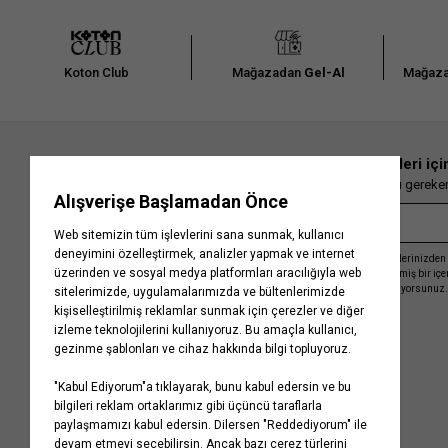
Koton Club
Mağazadan
Gel-Al
Mağaza
En güncel moda haberleri içi
Herkesten önce kaçırılmaması gereken 
Kayıt olmakla, Koton ile olan etkileşimlerinizden 
işleme almamız ve size kişiselleştirilmiş bir iç
Gizlilik Politikasını
kabul etmiş sayılıyorsunuz.
Kurumsal
Yardım
Hakkımızda
Sıkça Sorulan Sorular
Koton Blog
İptal & İade Prosedürü
Yaşama Saygı
İade Talebi Oluşturma Rehberi
Projelerimiz
Üyeliksiz Sipariş Takibi
Koton'da Kariyer
Site Haritası
Politikalarımız
Mağazalarımız