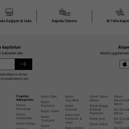
da Değişim & İade
Kapıda Ödeme
Bi Tıkla Kapı
n kaydolun
Alışv
haberleri alın.
Mobil uygulamamız
elde ettiğimiz verileri
erik sunabilmemiz için
Popüler
Kadın Etek
Kadın
Erkek Takım
Erkek
Kategoriler
Top/Atlet
Elbise
Mevsimli
Kadın
Mont
Koton
Pantolon
Kadın
Erkek Baggy
Romanya
Gömlek
& Rahat
Kız Çocu
Kadın Ceket
Pantolon
Elbise
Koton
Kadın Kot
Kadın
Kazakistan
Pantolon &
Erkek Şort
Kız Çocu
Trençkot
Jean
Tişört
Koton Rusya
Erkek Ceket
Kadın
Kadın Keten
Kız Çocu