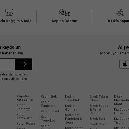
da Değişim & İade
Kapıda Ödeme
Bi Tıkla Kapı
n kaydolun
Alışv
haberleri alın.
Mobil uygulamamız
elde ettiğimiz verileri
erik sunabilmemiz için
Popüler
Kadın Etek
Kadın
Erkek Takım
Erkek
Kategoriler
Top/Atlet
Elbise
Mevsimli
Kadın
Mont
Koton
Pantolon
Kadın
Erkek Baggy
Romanya
Gömlek
& Rahat
Kız Çocu
Kadın Ceket
Pantolon
Elbise
Koton
Kadın Kot
Kadın
Kazakistan
Pantolon &
Erkek Şort
Kız Çocu
Trençkot
Jean
Tişört
Koton Rusya
Erkek Ceket
Kadın
Kadın Keten
Kız Çocu