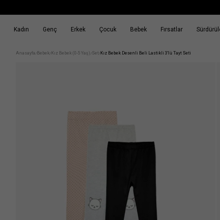
Kadın
Genç
Erkek
Çocuk
Bebek
Fırsatlar
Sürdürüle
k
Fırsatlar
Sürdürülebilirlik
Anasayfa
Bebek
Kız Bebek (0-5 Yaş)
Set
Kız Bebek Desenli Beli Lastikli 3'lü Tayt Seti
/
/
/
/