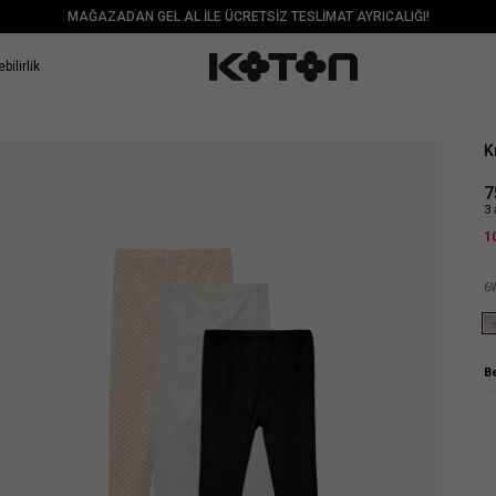
MAĞAZADAN GEL AL İLE ÜCRETSİZ TESLİMAT AYRICALIĞI!
bilirlik
Sat
K
7
3 
1
6
B