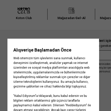
Koton Club
Mağazadan
Gel-Al
Mağaza
En güncel moda haberleri içi
Herkesten önce kaçırılmaması gereken 
Kayıt olmakla, Koton ile olan etkileşimlerinizden 
işleme almamız ve size kişiselleştirilmiş bir iç
Gizlilik Politikasını
kabul etmiş sayılıyorsunuz.
Kurumsal
Yardım
Hakkımızda
Sıkça Sorulan Sorular
Koton Blog
İptal & İade Prosedürü
Yaşama Saygı
İade Talebi Oluşturma Rehberi
Projelerimiz
Üyeliksiz Sipariş Takibi
Koton'da Kariyer
Site Haritası
Politikalarımız
Mağazalarımız