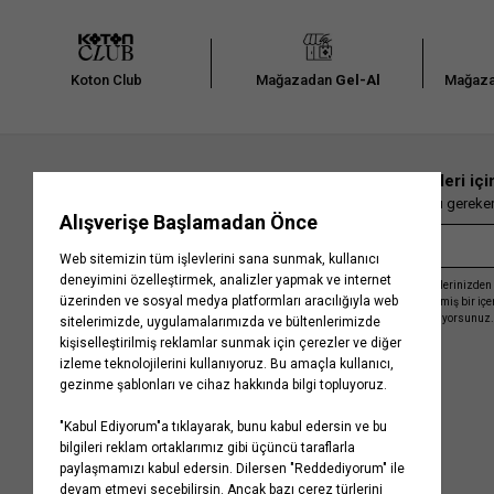
Koton Club
Mağazadan
Gel-Al
Mağaza
En güncel moda haberleri içi
Herkesten önce kaçırılmaması gereken 
Kayıt olmakla, Koton ile olan etkileşimlerinizden 
işleme almamız ve size kişiselleştirilmiş bir iç
Gizlilik Politikasını
kabul etmiş sayılıyorsunuz.
Kurumsal
Yardım
Hakkımızda
Sıkça Sorulan Sorular
Koton Blog
İptal & İade Prosedürü
Yaşama Saygı
İade Talebi Oluşturma Rehberi
Projelerimiz
Üyeliksiz Sipariş Takibi
Koton'da Kariyer
Site Haritası
Politikalarımız
Mağazalarımız