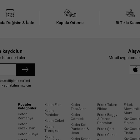
da Değişim & İade
Kapıda Ödeme
Bi Tıkla Kapı
n kaydolun
Alışv
haberleri alın.
Mobil uygulamamız
elde ettiğimiz verileri
erik sunabilmemiz için
Popüler
Kadın Etek
Kadın
Erkek Takım
Erkek
Kategoriler
Top/Atlet
Elbise
Mevsimli
Kadın
Mont
Koton
Pantolon
Kadın
Erkek Baggy
Romanya
Gömlek
& Rahat
Kız Çocu
Kadın Ceket
Pantolon
Elbise
Koton
Kadın Kot
Kadın
Kazakistan
Pantolon &
Erkek Şort
Kız Çocu
Trençkot
Jean
Tişört
Koton Rusya
Erkek Ceket
Kadın
Kadın Keten
Kız Çocu