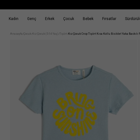
Kadın
Genç
Erkek
Çocuk
Bebek
Fırsatlar
Sürdürüle
k
Fırsatlar
Sürdürülebilirlik
Anasayfa
Çocuk
Kız Çocuk (5-14 Yaş)
Tişört
Kız Çocuk Crop Tişört Kısa Kollu Bisiklet Yaka Baskılı Fi
/
/
/
/