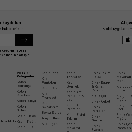
n kaydolun
Alışv
haberleri alın.
Mobil uygulamamız
elde ettiğimiz verileri
erik sunabilmemiz için
Popüler
Kadın Etek
Kadın
Erkek Takım
Erkek
Kategoriler
Top/Atlet
Elbise
Mevsimli
Kadın
Mont
Koton
Pantolon
Kadın
Erkek Baggy
Romanya
Gömlek
& Rahat
Kız Çocu
Kadın Ceket
Pantolon
Elbise
Koton
Kadın Kot
Kadın
Kazakistan
Pantolon &
Erkek Şort
Kız Çocu
Trençkot
Jean
Tişört
Koton Rusya
Erkek Ceket
Kadın
Kadın Keten
Kız Çocu
Koton
Sweatshirt
Erkek
Pantolon
Şort
Sırbistan
Pantolon
Beyaz Elbise
Kadın Bikini
Erkek Ço
Kadın Elbise
Erkek
Abiye Elbise
Takımı
Tişört
Gömlek
latma Metni
Kadın Tişört
Kadın Şort
Kadın
Erkek Ço
Erkek
Kadın Bluz
Mevsimlik
Pantolon
Sweatshirt
Mont