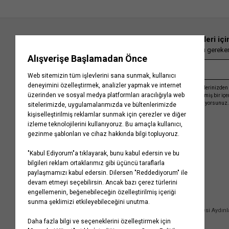
En güncel moda haberleri içi
Herkesten önce kaçırılmaması gereken 
Kayıt olmakla, Koton ile olan etkileşimlerinizden 
işleme almamız ve size kişiselleştirilmiş bir iç
Gizlilik Politikasını
kabul etmiş sayılıyorsunuz.
Kurumsal
Yardım
Hakkımızda
Sıkça Sorulan Sorular
Koton Blog
İptal & İade Prosedürü
Yaşama Saygı
İade Talebi Oluşturma Rehberi
Projelerimiz
Üyeliksiz Sipariş Takibi
Koton'da Kariyer
Site Haritası
Politikalarımız
Mağazalarımız
Bilgi Toplumu Hizmetleri
Kampanyalar
Yatırımcı İlişkileri
Kişisel Verilerin Korunması
Kurumsal Hediye Kartı
Müşteri Kişisel Verilerinin İşlenmesi Aydın
İletişim
Çerez Aydınlatma Metni
İletişim Aydınlatma Metni