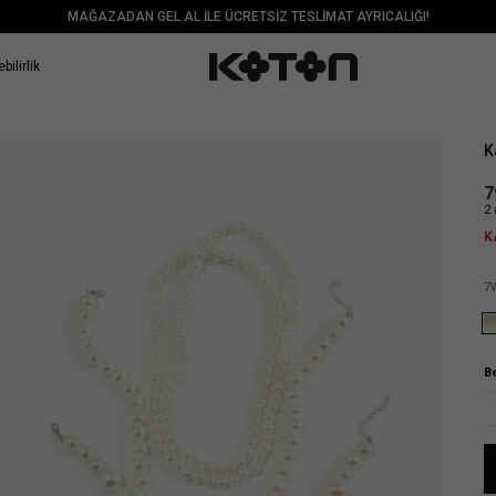
MAĞAZADAN GEL AL İLE ÜCRETSİZ TESLİMAT AYRICALIĞI!
bilirlik
Sat
K
7
2 
K
7
B