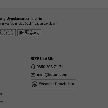
eriş Uygulamamızı İndirin
ı keşfedin, size özel fırsatları yakalayın!
BİZE ULAŞIN
k
0850 208 71 71
k
mim@koton.com
k
Whatsapp Destek Hattı
k
cuk
cuk