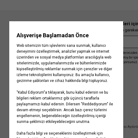
En güncel moda haberleri içi
Herkesten önce kaçırılmaması gereken 
Kayıt olmakla, Koton ile olan etkileşimlerinizden 
işleme almamız ve size kişiselleştirilmiş bir iç
Gizlilik Politikasını
kabul etmiş sayılıyorsunuz.
Kurumsal
Yardım
Hakkımızda
Sıkça Sorulan Sorular
Koton Blog
İptal & İade Prosedürü
Yaşama Saygı
İade Talebi Oluşturma Rehberi
Projelerimiz
Üyeliksiz Sipariş Takibi
Koton'da Kariyer
Site Haritası
Politikalarımız
Mağazalarımız
Bilgi Toplumu Hizmetleri
Kampanyalar
Yatırımcı İlişkileri
Kişisel Verilerin Korunması
Kurumsal Hediye Kartı
Müşteri Kişisel Verilerinin İşlenmesi Aydın
İletişim
Çerez Aydınlatma Metni
İletişim Aydınlatma Metni