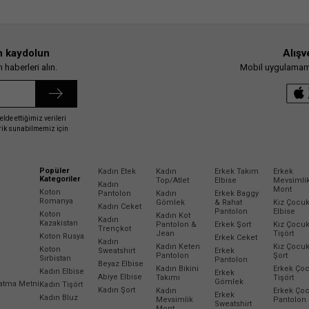
n kaydolun
Alışv
haberleri alın.
Mobil uygulamamız
elde ettiğimiz verileri
erik sunabilmemiz için
Popüler
Kadın Etek
Kadın
Erkek Takım
Erkek
Kategoriler
Top/Atlet
Elbise
Mevsimli
Kadın
Mont
Koton
Pantolon
Kadın
Erkek Baggy
Romanya
Gömlek
& Rahat
Kız Çocu
Kadın Ceket
Pantolon
Elbise
Koton
Kadın Kot
Kadın
Kazakistan
Pantolon &
Erkek Şort
Kız Çocu
Trençkot
Jean
Tişört
Koton Rusya
Erkek Ceket
Kadın
Kadın Keten
Kız Çocu
Koton
Sweatshirt
Erkek
Pantolon
Şort
Sırbistan
Pantolon
Beyaz Elbise
Kadın Bikini
Erkek Ço
Kadın Elbise
Erkek
Abiye Elbise
Takımı
Tişört
Gömlek
latma Metni
Kadın Tişört
Kadın Şort
Kadın
Erkek Ço
Erkek
Kadın Bluz
Mevsimlik
Pantolon
Sweatshirt
Mont