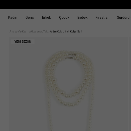
Kadın
Genç
Erkek
Çocuk
Bebek
Fırsatlar
Sürdürüle
k
Fırsatlar
Sürdürülebilirlik
Anasayfa
Kadın
Aksesuar
Takı
Kadın Çoklu İnci Kolye Seti
/
/
/
/