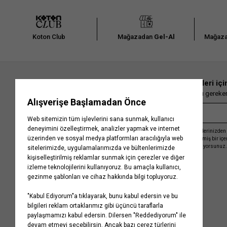
Koton Club
Mağazadan
Gel-Al
Mağaza
En güncel moda haberleri içi
Herkesten önce kaçırılmaması gereken 
Kayıt olmakla, Koton ile olan etkileşimlerinizden 
işleme almamız ve size kişiselleştirilmiş bir iç
Gizlilik Politikasını
kabul etmiş sayılıyorsunuz.
Kurumsal
Yardım
Hakkımızda
Sıkça Sorulan Sorular
Koton Blog
İptal & İade Prosedürü
Yaşama Saygı
İade Talebi Oluşturma Rehberi
Projelerimiz
Üyeliksiz Sipariş Takibi
Koton'da Kariyer
Site Haritası
Politikalarımız
Mağazalarımız