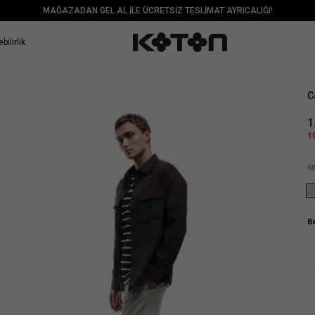
MAĞAZADAN GEL AL İLE ÜCRETSİZ TESLİMAT AYRICALIĞI!
bilirlik
Sat
C
1
1
6
B