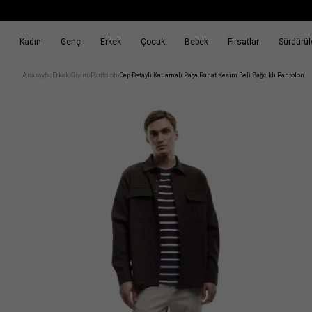
Kadın
Genç
Erkek
Çocuk
Bebek
Fırsatlar
Sürdürüle
k
Fırsatlar
Sürdürülebilirlik
Anasayfa
Erkek
Giyim
Pantolon
Cep Detaylı Katlamalı Paça Rahat Kesim Beli Bağcıklı Pantolon
/
/
/
/