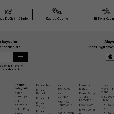
da Değişim & İade
Kapıda Ödeme
Bi Tıkla Kapı
n kaydolun
Alışv
haberleri alın.
Mobil uygulamamız
elde ettiğimiz verileri
erik sunabilmemiz için
Popüler
Kadın Etek
Kadın
Erkek Takım
Erkek
Kategoriler
Top/Atlet
Elbise
Mevsimli
Kadın
Mont
Koton
Pantolon
Kadın
Erkek Baggy
Romanya
Gömlek
& Rahat
Kız Çocu
Kadın Ceket
Pantolon
Elbise
Koton
Kadın Kot
Kadın
Kazakistan
Pantolon &
Erkek Şort
Kız Çocu
Trençkot
Jean
Tişört
Koton Rusya
Erkek Ceket
Kadın
Kadın Keten
Kız Çocu