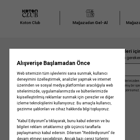
Koton Club
Mağazadan
Gel-Al
Mağaza
En güncel moda haberleri içi
Herkesten önce kaçırılmaması gereken 
Kayıt olmakla, Koton ile olan etkileşimlerinizden 
işleme almamız ve size kişiselleştirilmiş bir iç
Gizlilik Politikasını
kabul etmiş sayılıyorsunuz.
Kurumsal
Yardım
Hakkımızda
Sıkça Sorulan Sorular
Koton Blog
İptal & İade Prosedürü
Yaşama Saygı
İade Talebi Oluşturma Rehberi
Projelerimiz
Üyeliksiz Sipariş Takibi
Koton'da Kariyer
Site Haritası
Politikalarımız
Mağazalarımız