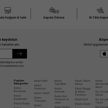
da Değişim & İade
Kapıda Ödeme
Bi Tıkla Kapı
n kaydolun
Alışv
haberleri alın.
Mobil uygulamamız
elde ettiğimiz verileri
erik sunabilmemiz için
Popüler
Kadın Etek
Kadın
Erkek Takım
Erkek
Kategoriler
Top/Atlet
Elbise
Mevsimli
Kadın
Mont
Koton
Pantolon
Kadın
Erkek Baggy
Romanya
Gömlek
& Rahat
Kız Çocu
Kadın Ceket
Pantolon
Elbise
Koton
Kadın Kot
Kadın
Kazakistan
Pantolon &
Erkek Şort
Kız Çocu
Trençkot
Jean
Tişört
Koton Rusya
Erkek Ceket
Kadın
Kadın Keten
Kız Çocu