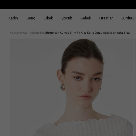
Kadın
Genç
Erkek
Çocuk
Bebek
Fırsatlar
Sürdürüle
k
Fırsatlar
Sürdürülebilirlik
Anasayfa
Kadın
Giyim
Top
Bürümcük Kumaş Slim Fit Kısa Kollu Omzu Açık Kayık Yaka Bluz
/
/
/
/