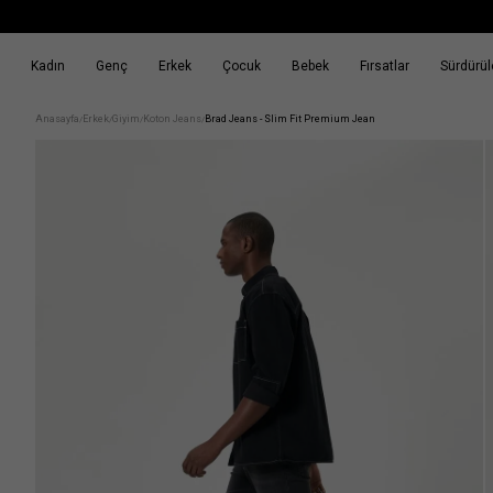
Kadın
Genç
Erkek
Çocuk
Bebek
Fırsatlar
Sürdürüle
k
Fırsatlar
Sürdürülebilirlik
Anasayfa
Erkek
Giyim
Koton Jeans
Brad Jeans - Slim Fit Premium Jean
/
/
/
/