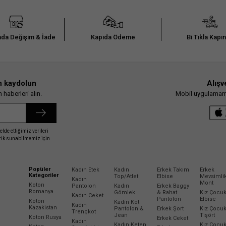
da Değişim & İade
Kapıda Ödeme
Bi Tıkla Kapı
n kaydolun
Alışv
haberleri alın.
Mobil uygulamamız
elde ettiğimiz verileri
erik sunabilmemiz için
Popüler
Kadın Etek
Kadın
Erkek Takım
Erkek
Kategoriler
Top/Atlet
Elbise
Mevsimli
Kadın
Mont
Koton
Pantolon
Kadın
Erkek Baggy
Romanya
Gömlek
& Rahat
Kız Çocu
Kadın Ceket
Pantolon
Elbise
Koton
Kadın Kot
Kadın
Kazakistan
Pantolon &
Erkek Şort
Kız Çocu
Trençkot
Jean
Tişört
Koton Rusya
Erkek Ceket
Kadın
Kadın Keten
Kız Çocu