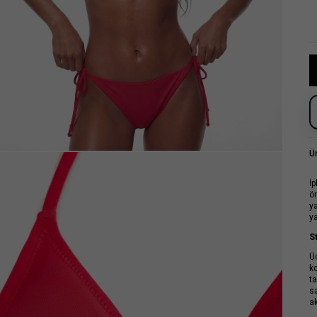
Ü
İ
ö
y
y
St
Üç
ko
ta
sa
ak