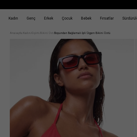
Kadın
Genç
Erkek
Çocuk
Bebek
Fırsatlar
Sürdürüle
k
Fırsatlar
Sürdürülebilirlik
Anasayfa
Kadın
Giyim
Bikini Üst
Boyundan Bağlamalı İpli Üçgen Bikini Üstü
/
/
/
/