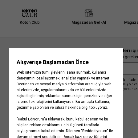
Koton Club
Mağazadan
Gel-Al
Mağaza
En güncel moda haberleri içi
Herkesten önce kaçırılmaması gereken 
Kayıt olmakla, Koton ile olan etkileşimlerinizden 
işleme almamız ve size kişiselleştirilmiş bir iç
Gizlilik Politikasını
kabul etmiş sayılıyorsunuz.
Kurumsal
Yardım
Hakkımızda
Sıkça Sorulan Sorular
Koton Blog
İptal & İade Prosedürü
Yaşama Saygı
İade Talebi Oluşturma Rehberi
Projelerimiz
Üyeliksiz Sipariş Takibi
Koton'da Kariyer
Site Haritası
Politikalarımız
Mağazalarımız