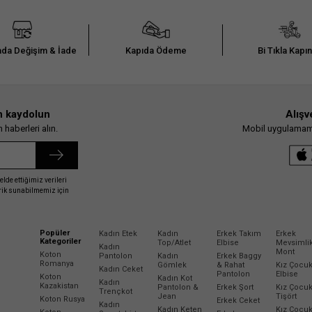
da Değişim & İade
Kapıda Ödeme
Bi Tıkla Kapı
n kaydolun
Alışv
haberleri alın.
Mobil uygulamamız
elde ettiğimiz verileri
erik sunabilmemiz için
Popüler
Kadın Etek
Kadın
Erkek Takım
Erkek
Kategoriler
Top/Atlet
Elbise
Mevsimli
Kadın
Mont
Koton
Pantolon
Kadın
Erkek Baggy
Romanya
Gömlek
& Rahat
Kız Çocu
Kadın Ceket
Pantolon
Elbise
Koton
Kadın Kot
Kadın
Kazakistan
Pantolon &
Erkek Şort
Kız Çocu
Trençkot
Jean
Tişört
Koton Rusya
Erkek Ceket
Kadın
Kadın Keten
Kız Çocu