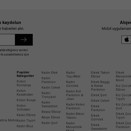
n kaydolun
Alışv
haberleri alın.
Mobil uygulamamız
elde ettiğimiz verileri
erik sunabilmemiz için
Popüler
Kadın Etek
Kadın
Erkek Takım
Erkek
Kategoriler
Top/Atlet
Elbise
Mevsimli
Kadın
Mont
Koton
Pantolon
Kadın
Erkek Baggy
Romanya
Gömlek
& Rahat
Kız Çocu
Kadın Ceket
Pantolon
Elbise
Koton
Kadın Kot
Kadın
Kazakistan
Pantolon &
Erkek Şort
Kız Çocu
Trençkot
Jean
Tişört
Koton Rusya
Erkek Ceket
Kadın
Kadın Keten
Kız Çocu
Koton
Sweatshirt
Erkek
Pantolon
Şort
Sırbistan
Pantolon
Beyaz Elbise
Kadın Bikini
Erkek Ço
Kadın Elbise
Erkek
Abiye Elbise
Takımı
Tişört
Gömlek
latma Metni
Kadın Tişört
Kadın Şort
Kadın
Erkek Ço
Erkek
Kadın Bluz
Mevsimlik
Pantolon
Sweatshirt
Mont