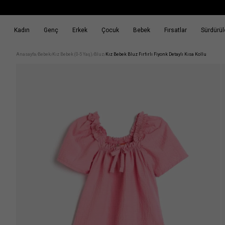
Kadın
Genç
Erkek
Çocuk
Bebek
Fırsatlar
Sürdürüle
k
Fırsatlar
Sürdürülebilirlik
Anasayfa
Bebek
Kız Bebek (0-5 Yaş)
Bluz
Kız Bebek Bluz Fırfırlı Fiyonk Detaylı Kısa Kollu
/
/
/
/