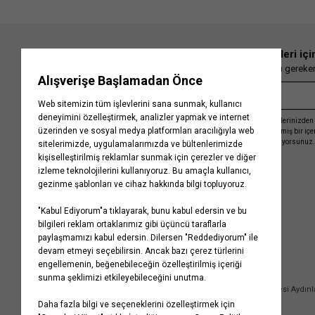
En güncel moda haberleri içi
Herkesten önce kaçırılmaması gereken 
Kayıt olmakla, Koton ile olan etkileşimlerinizden 
işleme almamız ve size kişiselleştirilmiş bir iç
Gizlilik Politikasını
kabul etmiş sayılıyorsunuz.
Kurumsal
Yardım
Hakkımızda
Sıkça Sorulan Sorular
Koton Blog
İptal & İade Prosedürü
Yaşama Saygı
İade Talebi Oluşturma Rehberi
Projelerimiz
Üyeliksiz Sipariş Takibi
Koton'da Kariyer
Site Haritası
Politikalarımız
Mağazalarımız
Bilgi Toplumu Hizmetleri
Kampanyalar
Yatırımcı İlişkileri
Kişisel Verilerin Korunması
Kurumsal Hediye Kartı
Müşteri Kişisel Verilerinin İşlenmesi Aydın
İletişim
Çerez Aydınlatma Metni
İletişim Aydınlatma Metni