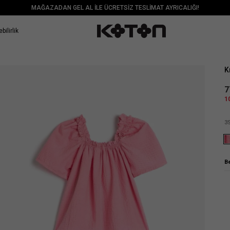
MAĞAZADAN GEL AL İLE ÜCRETSİZ TESLİMAT AYRICALIĞI!
bilirlik
Sat
K
7
1
3
B