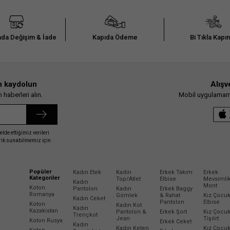
da Değişim & İade
Kapıda Ödeme
Bi Tıkla Kapı
n kaydolun
Alışv
haberleri alın.
Mobil uygulamamız
elde ettiğimiz verileri
erik sunabilmemiz için
Popüler
Kadın Etek
Kadın
Erkek Takım
Erkek
Kategoriler
Top/Atlet
Elbise
Mevsimli
Kadın
Mont
Koton
Pantolon
Kadın
Erkek Baggy
Romanya
Gömlek
& Rahat
Kız Çocu
Kadın Ceket
Pantolon
Elbise
Koton
Kadın Kot
Kadın
Kazakistan
Pantolon &
Erkek Şort
Kız Çocu
Trençkot
Jean
Tişört
Koton Rusya
Erkek Ceket
Kadın
Kadın Keten
Kız Çocu