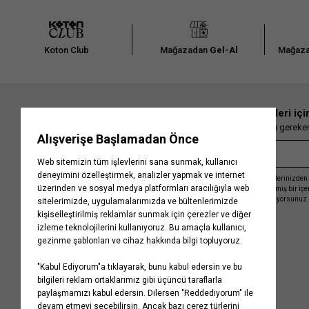
Koton Club
Mağazadan
Gel-Al
Mağaza
En güncel moda haberleri içi
Herkesten önce kaçırılmaması gereken 
Kayıt olmakla, Koton ile olan etkileşimlerinizden 
işleme almamız ve size kişiselleştirilmiş bir iç
Gizlilik Politikasını
kabul etmiş sayılıyorsunuz.
Kurumsal
Yardım
Hakkımızda
Sıkça Sorulan Sorular
Koton Blog
İptal & İade Prosedürü
Yaşama Saygı
İade Talebi Oluşturma Rehberi
Projelerimiz
Üyeliksiz Sipariş Takibi
Koton'da Kariyer
Site Haritası
Politikalarımız
Mağazalarımız