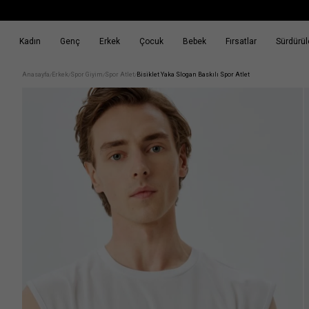
Kadın
Genç
Erkek
Çocuk
Bebek
Fırsatlar
Sürdürüle
k
Fırsatlar
Sürdürülebilirlik
Anasayfa
Erkek
Spor Giyim
Spor Atlet
Bisiklet Yaka Slogan Baskılı Spor Atlet
/
/
/
/