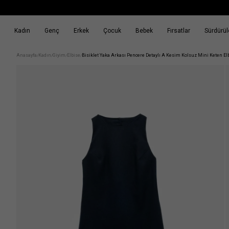
Kadın
Genç
Erkek
Çocuk
Bebek
Fırsatlar
Sürdürüle
k
Fırsatlar
Sürdürülebilirlik
Anasayfa
Kadın
Giyim
Elbise
Bisiklet Yaka Arkası Pencere Detaylı A Kesim Kolsuz Mini Keten El
/
/
/
/