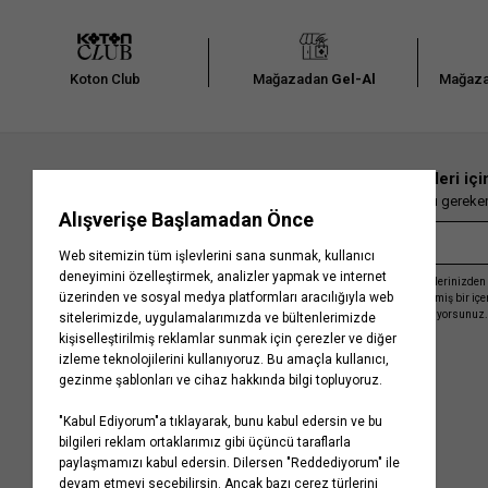
Koton Club
Mağazadan
Gel-Al
Mağaza
En güncel moda haberleri içi
Herkesten önce kaçırılmaması gereken 
Kayıt olmakla, Koton ile olan etkileşimlerinizden 
işleme almamız ve size kişiselleştirilmiş bir iç
Gizlilik Politikasını
kabul etmiş sayılıyorsunuz.
Kurumsal
Yardım
Hakkımızda
Sıkça Sorulan Sorular
Koton Blog
İptal & İade Prosedürü
Yaşama Saygı
İade Talebi Oluşturma Rehberi
Projelerimiz
Üyeliksiz Sipariş Takibi
Koton'da Kariyer
Site Haritası
Politikalarımız
Mağazalarımız