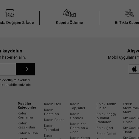
da Değişim & İade
Kapıda Ödeme
Bi Tıkla Kapı
n kaydolun
Alışv
haberleri alın.
Mobil uygulamamız
elde ettiğimiz verileri
erik sunabilmemiz için
Popüler
Kadın Etek
Kadın
Erkek Takım
Erkek
Kategoriler
Top/Atlet
Elbise
Mevsimli
Kadın
Mont
Koton
Pantolon
Kadın
Erkek Baggy
Romanya
Gömlek
& Rahat
Kız Çocu
Kadın Ceket
Pantolon
Elbise
Koton
Kadın Kot
Kadın
Kazakistan
Pantolon &
Erkek Şort
Kız Çocu
Trençkot
Jean
Tişört
Koton Rusya
Erkek Ceket
Kadın
Kadın Keten
Kız Çocu