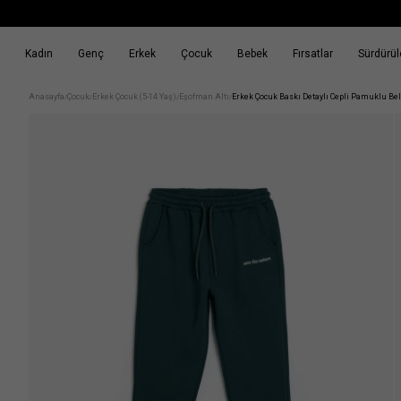
Kadın
Genç
Erkek
Çocuk
Bebek
Fırsatlar
Sürdürüle
k
Fırsatlar
Sürdürülebilirlik
Anasayfa
Çocuk
Erkek Çocuk (5-14 Yaş)
Eşofman Altı
Erkek Çocuk Baskı Detaylı Cepli Pamuklu Be
/
/
/
/