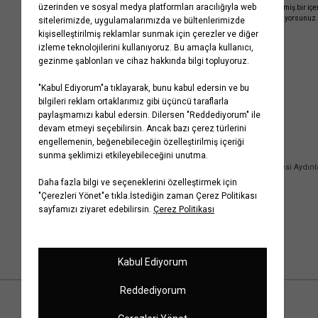
işleme almamız ve size kişiselleştirilmiş bir iç
Gizlilik Politikasını
kabul etmiş sayılıyorsunuz.
Kurumsal
Yardım
Hakkımızda
Sıkça Sorulan Sorular
Koton Blog
İptal & İade Prosedürü
Yaşama Saygı
İade Talebi Oluşturma Rehberi
Projelerimiz
Üyeliksiz Sipariş Takibi
Koton'da Kariyer
Site Haritası
Politikalarımız
Mağazalarımız
Bilgi Toplumu Hizmetleri
Kampanyalar
Yatırımcı İlişkileri
Kişisel Verilerin Korunması
Kurumsal Hediye Kartı
Müşteri Kişisel Verilerinin İşlenmesi Aydın
İletişim
Çerez Aydınlatma Metni
İletişim Aydınlatma Metni
WhatsApp Hattı Aydınlatma Metni
İlgili Kişi Başvuru Formu