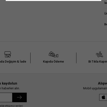
İ
Ü
B
da Değişim & İade
Kapıda Ödeme
Bi Tıkla Kapı
n kaydolun
Alışv
haberleri alın.
Mobil uygulamamız
elde ettiğimiz verileri