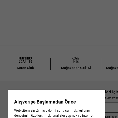
Koton Club
Mağazadan
Gel-Al
Mağaza
En güncel moda haberleri içi
Herkesten önce kaçırılmaması gereken 
Kayıt olmakla, Koton ile olan etkileşimlerinizden 