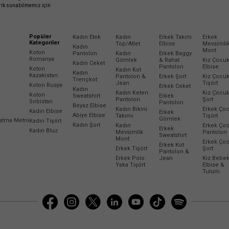
erik sunabilmemiz için
Popüler
Kadın Etek
Kadın
Erkek Takım
Erkek
Kategoriler
Top/Atlet
Elbise
Mevsimli
Kadın
Mont
Koton
Pantolon
Kadın
Erkek Baggy
Romanya
Gömlek
& Rahat
Kız Çocu
Kadın Ceket
Pantolon
Elbise
Koton
Kadın Kot
Kadın
Kazakistan
Pantolon &
Erkek Şort
Kız Çocu
Trençkot
Jean
Tişört
Koton Rusya
Erkek Ceket
Kadın
Kadın Keten
Kız Çocu
Koton
Sweatshirt
Erkek
Pantolon
Şort
Sırbistan
Pantolon
Beyaz Elbise
Kadın Bikini
Erkek Ço
Kadın Elbise
Erkek
Abiye Elbise
Takımı
Tişört
Gömlek
latma Metni
Kadın Tişört
Kadın Şort
Kadın
Erkek Ço
Erkek
Kadın Bluz
Mevsimlik
Pantolon
Sweatshirt
Mont
Erkek Ço
Erkek Kot
Erkek Tişört
Şort
Pantolon &
Erkek Polo
Jean
Kız Bebe
Yaka Tişört
Elbise &
Tulum