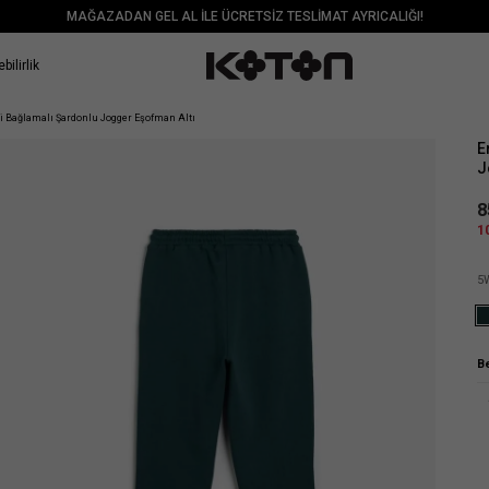
MAĞAZADAN GEL AL İLE ÜCRETSİZ TESLİMAT AYRICALIĞI!
bilirlik
Sat
li Bağlamalı Şardonlu Jogger Eşofman Altı
E
J
8
1
5
B