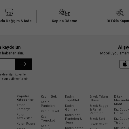
da Değişim & İade
Kapıda Ödeme
Bi Tıkla Kapı
n kaydolun
Alışv
haberleri alın.
Mobil uygulamamız
elde ettiğimiz verileri
erik sunabilmemiz için
Popüler
Kadın Etek
Kadın
Erkek Takım
Erkek
Kategoriler
Top/Atlet
Elbise
Mevsimli
Kadın
Mont
Koton
Pantolon
Kadın
Erkek Baggy
Romanya
Gömlek
& Rahat
Kız Çocu
Kadın Ceket
Pantolon
Elbise
Koton
Kadın Kot
Kadın
Kazakistan
Pantolon &
Erkek Şort
Kız Çocu
Trençkot
Jean
Tişört
Koton Rusya
Erkek Ceket
Kadın
Kadın Keten
Kız Çocu