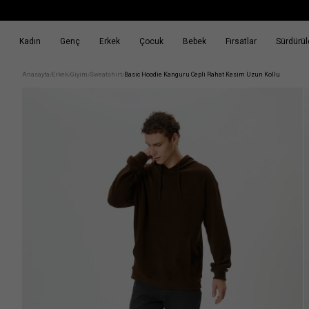
Kadın
Genç
Erkek
Çocuk
Bebek
Fırsatlar
Sürdürüle
k
Fırsatlar
Sürdürülebilirlik
Anasayfa
Erkek
Giyim
Sweatshirt
Basic Hoodie Kanguru Cepli Rahat Kesim Uzun Kollu
/
/
/
/