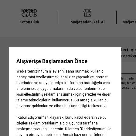
Koton Club
Mağazadan
Gel-Al
Mağaza
En güncel moda haberleri içi
Herkesten önce kaçırılmaması gereken 
Kayıt olmakla, Koton ile olan etkileşimlerinizden 
işleme almamız ve size kişiselleştirilmiş bir iç
Gizlilik Politikasını
kabul etmiş sayılıyorsunuz.
Kurumsal
Yardım
Hakkımızda
Sıkça Sorulan Sorular
Koton Blog
İptal & İade Prosedürü
Yaşama Saygı
İade Talebi Oluşturma Rehberi
Projelerimiz
Üyeliksiz Sipariş Takibi
Koton'da Kariyer
Site Haritası
Politikalarımız
Mağazalarımız