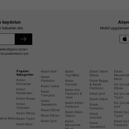
n kaydolun
Alışv
haberleri alın.
Mobil uygulamamız
elde ettiğimiz verileri
erik sunabilmemiz için
Popüler
Kadın Etek
Kadın
Erkek Takım
Erkek
Kategoriler
Top/Atlet
Elbise
Mevsimli
Kadın
Mont
Koton
Pantolon
Kadın
Erkek Baggy
Romanya
Gömlek
& Rahat
Kız Çocu
Kadın Ceket
Pantolon
Elbise
Koton
Kadın Kot
Kadın
Kazakistan
Pantolon &
Erkek Şort
Kız Çocu
Trençkot
Jean
Tişört
Koton Rusya
Erkek Ceket
Kadın
Kadın Keten
Kız Çocu
Koton
Sweatshirt
Erkek
Pantolon
Şort
Sırbistan
Pantolon
Beyaz Elbise
Kadın Bikini
Erkek Ço
Kadın Elbise
Erkek
Abiye Elbise
Takımı
Tişört
Gömlek
latma Metni
Kadın Tişört
Kadın Şort
Kadın
Erkek Ço
Erkek
Kadın Bluz
Mevsimlik
Pantolon
Sweatshirt
Mont