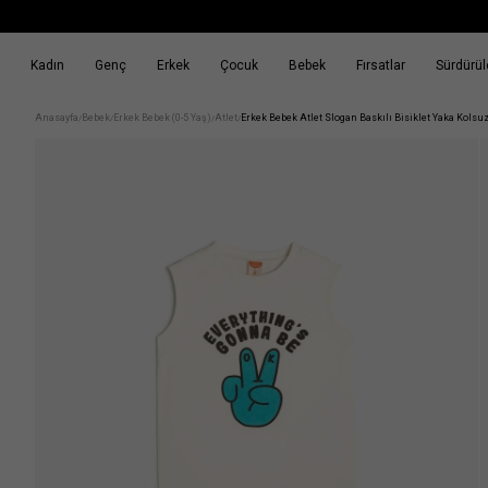
Kadın
Genç
Erkek
Çocuk
Bebek
Fırsatlar
Sürdürüle
k
Fırsatlar
Sürdürülebilirlik
Anasayfa
Bebek
Erkek Bebek (0-5 Yaş)
Atlet
Erkek Bebek Atlet Slogan Baskılı Bisiklet Yaka Kols
/
/
/
/