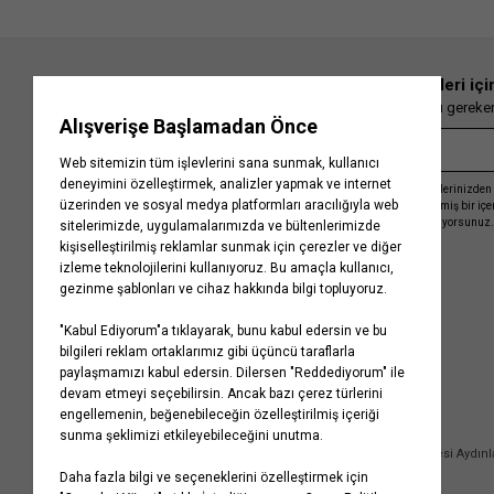
En güncel moda haberleri içi
Herkesten önce kaçırılmaması gereken 
Kayıt olmakla, Koton ile olan etkileşimlerinizden 
işleme almamız ve size kişiselleştirilmiş bir iç
Gizlilik Politikasını
kabul etmiş sayılıyorsunuz.
Kurumsal
Yardım
Hakkımızda
Sıkça Sorulan Sorular
Koton Blog
İptal & İade Prosedürü
Yaşama Saygı
İade Talebi Oluşturma Rehberi
Projelerimiz
Üyeliksiz Sipariş Takibi
Koton'da Kariyer
Site Haritası
Politikalarımız
Mağazalarımız
Bilgi Toplumu Hizmetleri
Kampanyalar
Yatırımcı İlişkileri
Kişisel Verilerin Korunması
Kurumsal Hediye Kartı
Müşteri Kişisel Verilerinin İşlenmesi Aydın
İletişim
Çerez Aydınlatma Metni
İletişim Aydınlatma Metni