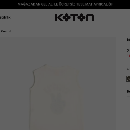
MAĞAZADAN GEL AL İLE ÜCRETSİZ TESLİMAT AYRICALIĞI!
bilirlik
Sat
uz Pamuklu
E
2
1
4
B