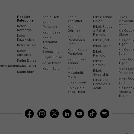
Popüler
Kadın Etek
Kadın
Erkek Takım
Erkek
Kategoriler
Top/Atlet
Elbise
Mevsimli
Kadın
Mont
Koton
Pantolon
Kadın
Erkek Baggy
Romanya
Gömlek
& Rahat
Kız Çocu
Kadın Ceket
Pantolon
Elbise
Koton
Kadın Kot
Kadın
Kazakistan
Pantolon &
Erkek Şort
Kız Çocu
Trençkot
Jean
Tişört
Koton Rusya
Erkek Ceket
Kadın
Kadın Keten
Kız Çocu
Koton
Sweatshirt
Erkek
Pantolon
Şort
Sırbistan
Pantolon
Beyaz Elbise
Kadın Bikini
Erkek Ço
Kadın Elbise
Erkek
Abiye Elbise
Takımı
Tişört
Gömlek
latma Metni
Kadın Tişört
Kadın Şort
Kadın
Erkek Ço
Erkek
Kadın Bluz
Mevsimlik
Pantolon
Sweatshirt
Mont
Erkek Ço
Erkek Kot
Erkek Tişört
Şort
Pantolon &
Erkek Polo
Jean
Kız Bebe
Yaka Tişört
Elbise &
Tulum