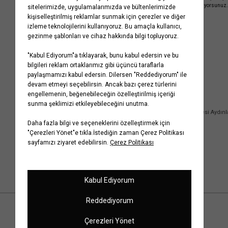
Gizlilik Politikasını
kabul etmiş sayılıyorsunuz.
Kurumsal
Yardım
Hakkımızda
Sıkça Sorulan Sorular
Koton Blog
İptal & İade Prosedürü
Yaşama Saygı
İade Talebi Oluşturma Rehberi
Projelerimiz
Üyeliksiz Sipariş Takibi
Koton'da Kariyer
Site Haritası
Politikalarımız
Mağazalarımız
Bilgi Toplumu Hizmetleri
Kampanyalar
Yatırımcı İlişkileri
Kişisel Verilerin Korunması
Kurumsal Hediye Kartı
Müşteri Kişisel Verilerinin İşlenmesi Aydın
İletişim
Çerez Aydınlatma Metni
İletişim Aydınlatma Metni
WhatsApp Hattı Aydınlatma Metni
İlgili Kişi Başvuru Formu