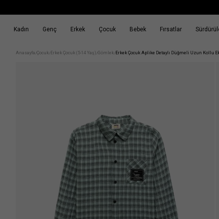
Kadın
Genç
Erkek
Çocuk
Bebek
Fırsatlar
Sürdürüle
k
Fırsatlar
Sürdürülebilirlik
Anasayfa
Çocuk
Erkek Çocuk (5-14 Yaş)
Gömlek
Erkek Çocuk Aplike Detaylı Düğmeli Uzun Kollu E
/
/
/
/