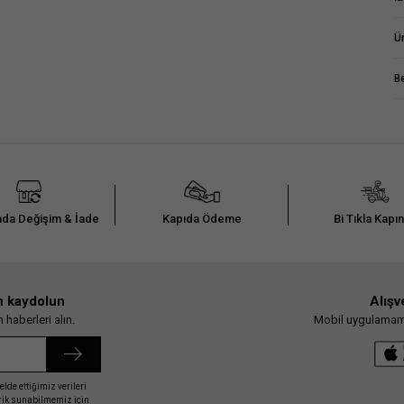
Ü
B
da Değişim & İade
Kapıda Ödeme
Bi Tıkla Kapı
n kaydolun
Alışv
haberleri alın.
Mobil uygulamamız
elde ettiğimiz verileri
erik sunabilmemiz için