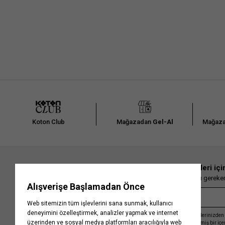
Koton Club
Mağazadan
Gel-Al
Mağaza
En güncel moda haberleri içi
Herkesten önce kaçırılmaması gereken 
Kayıt olmakla, Koton ile olan etkileşimlerinizden 
işleme almamız ve size kişiselleştirilmiş bir iç