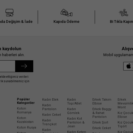
da Değişim & İade
Kapıda Ödeme
Bi Tıkla Kapı
n kaydolun
Alışv
haberleri alın.
Mobil uygulamamız
elde ettiğimiz verileri
erik sunabilmemiz için
Popüler
Kadın Etek
Kadın
Erkek Takım
Erkek
Kategoriler
Top/Atlet
Elbise
Mevsimli
Kadın
Mont
Koton
Pantolon
Kadın
Erkek Baggy
Romanya
Gömlek
& Rahat
Kız Çocu
Kadın Ceket
Pantolon
Elbise
Koton
Kadın Kot
Kadın
Kazakistan
Pantolon &
Erkek Şort
Kız Çocu
Trençkot
Jean
Tişört
Koton Rusya
Erkek Ceket
Kadın
Kadın Keten
Kız Çocu