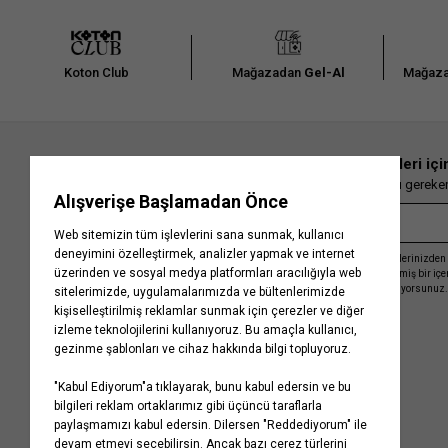
Koton Club
Mağazadan
Gel-Al
Mağaza
En güncel moda haberleri içi
Herkesten önce kaçırılmaması gereken 
Kayıt olmakla, Koton ile olan etkileşimlerinizden 
işleme almamız ve size kişiselleştirilmiş bir iç
Gizlilik Politikasını
kabul etmiş sayılıyorsunuz.
Kurumsal
Yardım
Hakkımızda
Sıkça Sorulan Sorular
Koton Blog
İptal & İade Prosedürü
Yaşama Saygı
İade Talebi Oluşturma Rehberi
Projelerimiz
Üyeliksiz Sipariş Takibi
Koton'da Kariyer
Site Haritası
Politikalarımız
Mağazalarımız