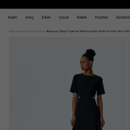
Kadın
Genç
Erkek
Çocuk
Bebek
Fırsatlar
Sürdürüle
k
Fırsatlar
Sürdürülebilirlik
Anasayfa
Kadın
Giyim
Elbise
Aksesuar Detaylı Yuvarlak Yaka Kısa Kollu A Kesim Pileli Mini Elbi
/
/
/
/