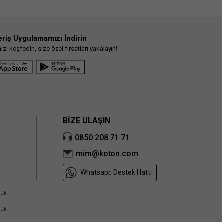
eriş Uygulamamızı İndirin
ı keşfedin, size özel fırsatları yakalayın!
BİZE ULAŞIN
k
0850 208 71 71
k
mim@koton.com
k
Whatsapp Destek Hattı
k
cuk
cuk