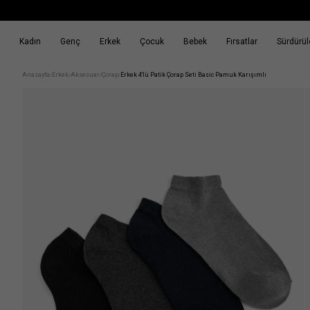
Kadın
Genç
Erkek
Çocuk
Bebek
Fırsatlar
Sürdürüle
k
Fırsatlar
Sürdürülebilirlik
Anasayfa
Erkek
Aksesuar
Çorap
Erkek 4'lü Patik Çorap Seti Basic Pamuk Karışımlı
/
/
/
/