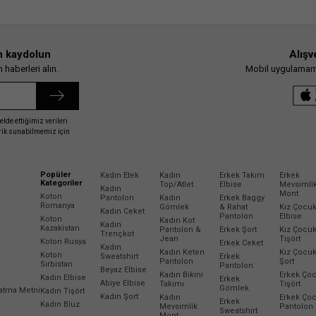
n kaydolun
Alışv
haberleri alın.
Mobil uygulamamız
elde ettiğimiz verileri
erik sunabilmemiz için
Popüler
Kadın Etek
Kadın
Erkek Takım
Erkek
Kategoriler
Top/Atlet
Elbise
Mevsimli
Kadın
Mont
Koton
Pantolon
Kadın
Erkek Baggy
Romanya
Gömlek
& Rahat
Kız Çocu
Kadın Ceket
Pantolon
Elbise
Koton
Kadın Kot
Kadın
Kazakistan
Pantolon &
Erkek Şort
Kız Çocu
Trençkot
Jean
Tişört
Koton Rusya
Erkek Ceket
Kadın
Kadın Keten
Kız Çocu
Koton
Sweatshirt
Erkek
Pantolon
Şort
Sırbistan
Pantolon
Beyaz Elbise
Kadın Bikini
Erkek Ço
Kadın Elbise
Erkek
Abiye Elbise
Takımı
Tişört
Gömlek
latma Metni
Kadın Tişört
Kadın Şort
Kadın
Erkek Ço
Erkek
Kadın Bluz
Mevsimlik
Pantolon
Sweatshirt
Mont