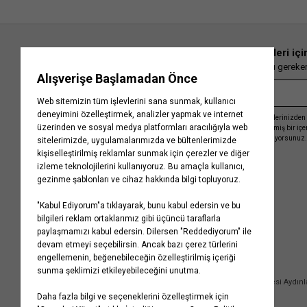
En güncel moda haberleri içi
Herkesten önce kaçırılmaması gereken 
Kayıt olmakla, Koton ile olan etkileşimlerinizden 
işleme almamız ve size kişiselleştirilmiş bir iç
Gizlilik Politikasını
kabul etmiş sayılıyorsunuz.
Kurumsal
Yardım
Hakkımızda
Sıkça Sorulan Sorular
Koton Blog
İptal & İade Prosedürü
Yaşama Saygı
İade Talebi Oluşturma Rehberi
Projelerimiz
Üyeliksiz Sipariş Takibi
Koton'da Kariyer
Site Haritası
Politikalarımız
Mağazalarımız
Bilgi Toplumu Hizmetleri
Kampanyalar
Yatırımcı İlişkileri
Kişisel Verilerin Korunması
Kurumsal Hediye Kartı
Müşteri Kişisel Verilerinin İşlenmesi Aydın
İletişim
Çerez Aydınlatma Metni
İletişim Aydınlatma Metni