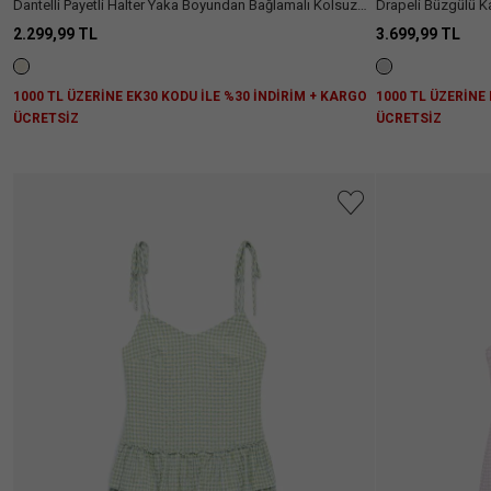
Dantelli Payetli Halter Yaka Boyundan Bağlamalı Kolsuz
Drapeli Büzgülü Ka
Kullanıcıların
(11)
Mini Bridal Elbise
Taşlı Bridal Elbise
Çoğu 1
2.299,99 TL
3.699,99 TL
Beden
Büyük
Almanızı
1000 TL ÜZERİNE EK30 KODU İLE %30 İNDİRİM + KARGO
1000 TL ÜZERİNE
Öneriyor.
ÜCRETSİZ
ÜCRETSİZ