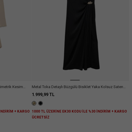
simetrik Kesim
Metal Toka Detaylı Büzgülü Bisiklet Yaka Kolsuz Saten
Elbise
1.999,99 TL
 İNDİRİM + KARGO
1000 TL ÜZERİNE EK30 KODU İLE %30 İNDİRİM + KARGO
ÜCRETSİZ