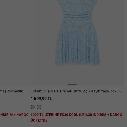
Arama
umaş Asimetrik
Kolsuz Düşük Bel Drapeli Omzu Açık Kayık Yaka Dokulu
bise
Midi Kloş Elbise
1.599,99 TL
 İNDİRİM + KARGO
1000 TL ÜZERİNE EK30 KODU İLE %30 İNDİRİM + KARGO
ÜCRETSİZ