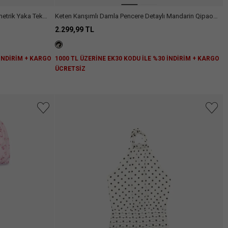
metrik Yaka Tek
Keten Karışımlı Damla Pencere Detaylı Mandarin Qipao
Yaka Kısa Kollu Çiçekli Mini Elbise
2.299,99 TL
 İNDİRİM + KARGO
1000 TL ÜZERİNE EK30 KODU İLE %30 İNDİRİM + KARGO
ÜCRETSİZ