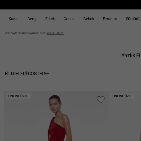
Kadın
Genç
Erkek
Çocuk
Bebek
Fırsatlar
Sürdürüle
k
Fırsatlar
Sürdürülebilirlik
Anasayfa
/
Kadın
/
Giyim
/
Elbise
/
Yazlık Elbise
Yazlık El
FİLTRELERİ GÖSTER
Cinsiyet