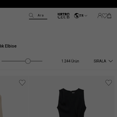
Ara
TR
lık Elbise
1.244 Ürün
SIRALA