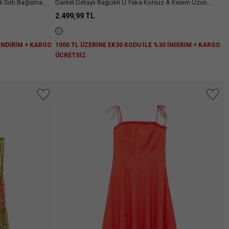
ı Sırtı Bağlama
Dantel Detaylı Bağcıklı U Yaka Kolsuz A Kesim Uzun
Poplin Elbise
2.499,99 TL
 İNDİRİM + KARGO
1000 TL ÜZERİNE EK30 KODU İLE %30 İNDİRİM + KARGO
ÜCRETSİZ