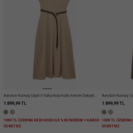
Ülke Seçiniz
Aerobin Kumaş Cepli V Yaka Kısa Kollu Kemer Detaylı
Aerobin Kumaş Cep
Kloş Kesim Midi Elbise
Kloş Kesim Midi E
1.899,99 TL
1.899,99 TL
1000 TL ÜZERİNE EK30 KODU İLE %30 İNDİRİM + KARGO
1000 TL ÜZERİNE
ÜCRETSİZ
ÜCRETSİZ