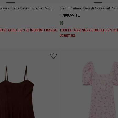
ı Straplez Midi
Slim Fit Yırtmaç Detaylı Aksesuarlı Asi
Omuz Bürümcük Elbise
1.499,99 TL
 EK30 KODU İLE %30 İNDİRİM + KARGO
1000 TL ÜZERİNE EK30 KODU İLE %30
ÜCRETSİZ