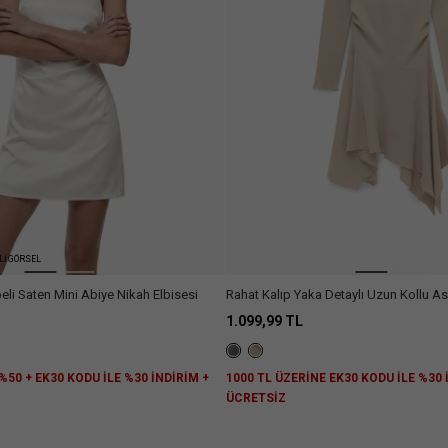
Lİ GÖRSEL
peli Saten Mini Abiye Nikah Elbisesi
Rahat Kalıp Yaka Detaylı Uzun Kollu A
Elbise
1.099,99 TL
%50 + EK30 KODU İLE %30 İNDİRİM +
1000 TL ÜZERİNE EK30 KODU İLE %30
Z
ÜCRETSİZ