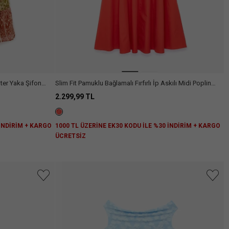
lter Yaka Şifon
Slim Fit Pamuklu Bağlamalı Fırfırlı İp Askılı Midi Poplin
Elbise
2.299,99 TL
 İNDİRİM + KARGO
1000 TL ÜZERİNE EK30 KODU İLE %30 İNDİRİM + KARGO
ÜCRETSİZ
niz.