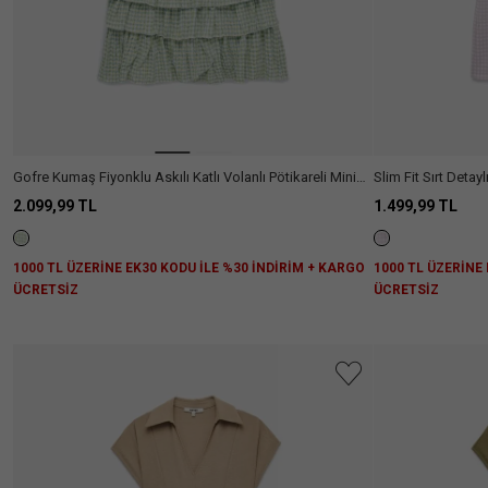
Gofre Kumaş Fiyonklu Askılı Katlı Volanlı Pötikareli Mini
Slim Fit Sırt Detay
Elbise
2.099,99 TL
1.499,99 TL
1000 TL ÜZERİNE EK30 KODU İLE %30 İNDİRİM + KARGO
1000 TL ÜZERİNE
ÜCRETSİZ
ÜCRETSİZ
Aradığını