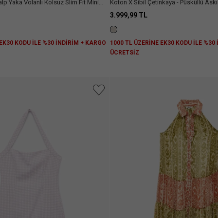
lp Yaka Volanlı Kolsuz Slim Fit Mini
Koton X Sibil Çetinkaya - Püsküllü Askıl
Detaylı Krep Mini Elbise
3.999,99 TL
 EK30 KODU İLE %30 İNDİRİM + KARGO
1000 TL ÜZERİNE EK30 KODU İLE %30
ÜCRETSİZ