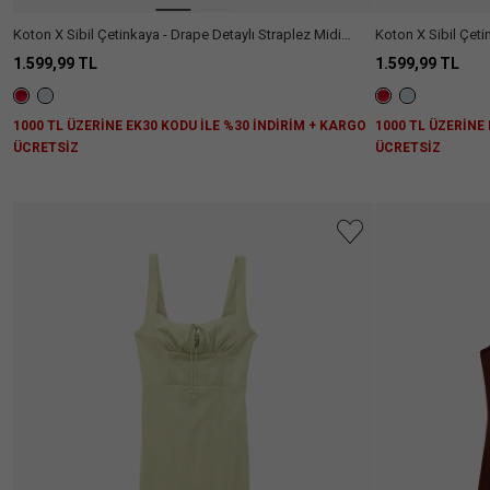
Koton X Sibil Çetinkaya - Drape Detaylı Straplez Midi
Koton X Sibil Çetinkaya - Drape Detayl
Elbise
Elbise
1.599,99 TL
1.599,99 TL
1000 TL ÜZERİNE EK30 KODU İLE %30 İNDİRİM + KARGO
1000 TL ÜZERİNE
ÜCRETSİZ
ÜCRETSİZ