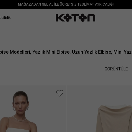
MAĞAZADAN GEL AL İLE ÜCRETSİZ TESLİMAT AYRICALIĞI!
bilirlik
bise Modelleri, Yazlık Mini Elbise, Uzun Yazlık Elbise, Mini Yaz
GÖRÜNTÜLE