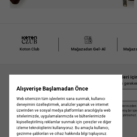
Koton Club
Mağazadan
Gel-Al
Mağaza
En güncel moda haberleri içi
Herkesten önce kaçırılmaması gereken 
Kayıt olmakla, Koton ile olan etkileşimlerinizden 
işleme almamız ve size kişiselleştirilmiş bir iç
Gizlilik Politikasını
kabul etmiş sayılıyorsunuz.
Kurumsal
Yardım
Hakkımızda
Sıkça Sorulan Sorular