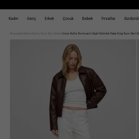
Kadın
Genç
Erkek
Çocuk
Bebek
Fırsatlar
Sürdürüle
k
Fırsatlar
Sürdürülebilirlik
Anasayfa
Kadın
Giyim
Suni Deri Ceket
Uzun Kollu Fermuarlı Cepli Gömlek Yaka Crop Suni Deri C
/
/
/
/