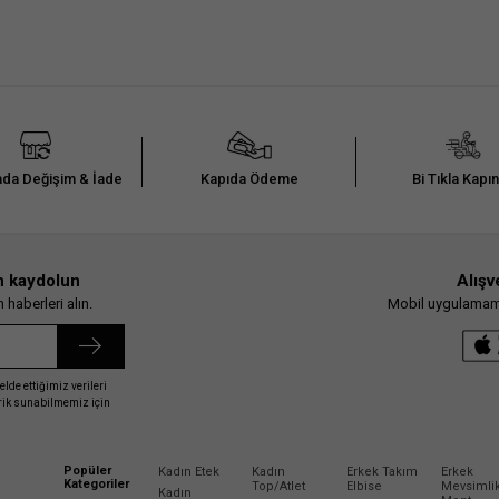
da Değişim & İade
Kapıda Ödeme
Bi Tıkla Kapı
n kaydolun
Alışv
haberleri alın.
Mobil uygulamamız
elde ettiğimiz verileri
erik sunabilmemiz için
Popüler
Kadın Etek
Kadın
Erkek Takım
Erkek
Kategoriler
Top/Atlet
Elbise
Mevsimli
Kadın