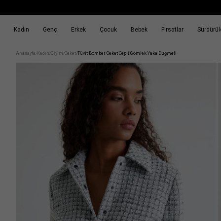
Kadın
Genç
Erkek
Çocuk
Bebek
Fırsatlar
Sürdürüle
k
Fırsatlar
Sürdürülebilirlik
Anasayfa
Kadın
Giyim
Ceket
Tüvit Bomber Ceket Cepli Gömlek Yaka Düğmeli
/
/
/
/