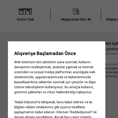
Koton Club
Mağazadan
Gel-Al
Mağaza
En güncel moda haberleri içi
Herkesten önce kaçırılmaması gereken 
Kayıt olmakla, Koton ile olan etkileşimlerinizden 
işleme almamız ve size kişiselleştirilmiş bir iç
Gizlilik Politikasını
kabul etmiş sayılıyorsunuz.
Kurumsal
Yardım
Hakkımızda
Sıkça Sorulan Sorular
Koton Blog
İptal & İade Prosedürü
Yaşama Saygı
İade Talebi Oluşturma Rehberi
Projelerimiz
Üyeliksiz Sipariş Takibi
Koton'da Kariyer
Site Haritası
Politikalarımız
Mağazalarımız