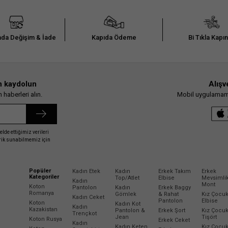
da Değişim & İade
Kapıda Ödeme
Bi Tıkla Kapı
n kaydolun
Alışv
haberleri alın.
Mobil uygulamamız
elde ettiğimiz verileri
erik sunabilmemiz için
Popüler
Kadın Etek
Kadın
Erkek Takım
Erkek
Kategoriler
Top/Atlet
Elbise
Mevsimli
Kadın
Mont
Koton
Pantolon
Kadın
Erkek Baggy
Romanya
Gömlek
& Rahat
Kız Çocu
Kadın Ceket
Pantolon
Elbise
Koton
Kadın Kot
Kadın
Kazakistan
Pantolon &
Erkek Şort
Kız Çocu
Trençkot
Jean
Tişört
Koton Rusya
Erkek Ceket
Kadın
Kadın Keten
Kız Çocu