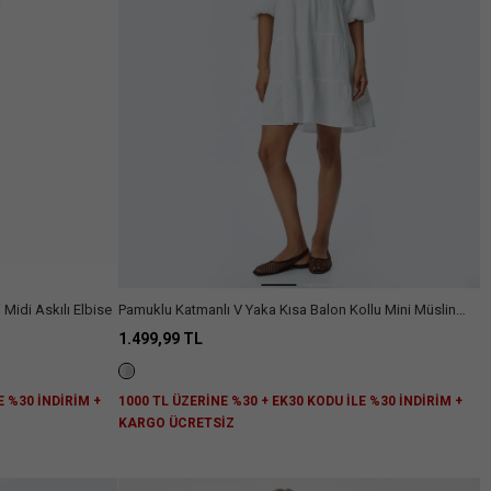
 Midi Askılı Elbise
Pamuklu Katmanlı V Yaka Kısa Balon Kollu Mini Müslin
Elbise
1.499,99 TL
E %30 İNDİRİM +
1000 TL ÜZERİNE %30 + EK30 KODU İLE %30 İNDİRİM +
KARGO ÜCRETSİZ
niz.