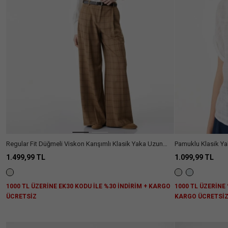
Regular Fit Düğmeli Viskon Karışımlı Klasik Yaka Uzun
Pamuklu Klasik Ya
Kollu Gömlek
Gömlek
1.499,99 TL
1.099,99 TL
1000 TL ÜZERİNE EK30 KODU İLE %30 İNDİRİM + KARGO
1000 TL ÜZERİNE 
ÜCRETSİZ
KARGO ÜCRETSİ
Aradığını