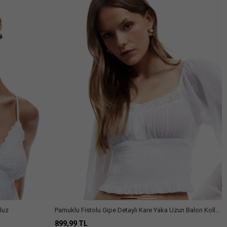
luz
Pamuklu Fistolu Gipe Detaylı Kare Yaka Uzun Balon Kollu
Bluz
899,99 TL