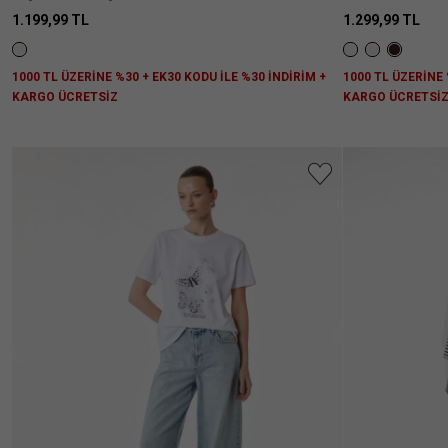
1.199,99 TL
1.299,99 TL
1000 TL ÜZERİNE %30 + EK30 KODU İLE %30 İNDİRİM +
1000 TL ÜZERİNE 
KARGO ÜCRETSİZ
KARGO ÜCRETSİ