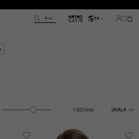
Ara
TR
k
1.023 Ürün
SIRALA