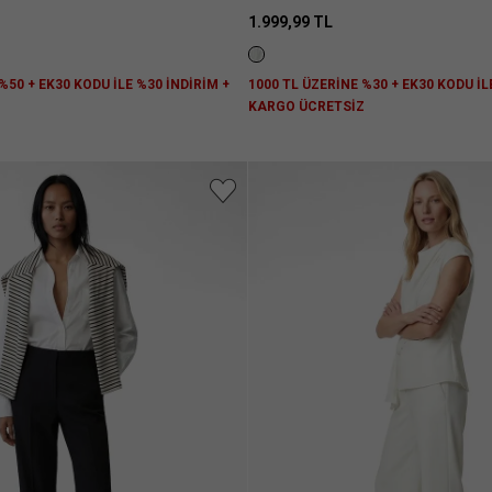
1.999,99 TL
%50 + EK30 KODU İLE %30 İNDİRİM +
1000 TL ÜZERİNE %30 + EK30 KODU İL
Z
KARGO ÜCRETSİZ