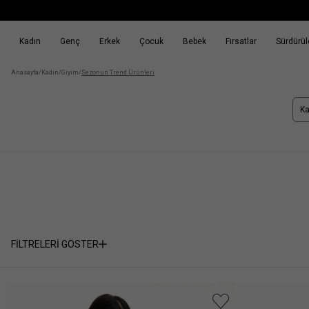
Kadın
Genç
Erkek
Çocuk
Bebek
Fırsatlar
Sürdürüle
k
Fırsatlar
Sürdürülebilirlik
Anasayfa
/
Kadın
/
Giyim
/
Sezonun Trend Ürünleri
Ka
FİLTRELERİ GÖSTER