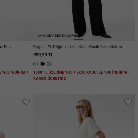
YAPAY ZEKA DESTEKLİ GÖRSEL
uz Bluz
Regular Fit Düğmeli Uzun Kollu Klasik Yaka Viskon
Gömlek
999,99 TL
E %30 İNDİRİM +
1000 TL ÜZERİNE %30 + EK30 KODU İLE %30 İNDİRİM +
KARGO ÜCRETSİZ