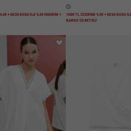
%30 + EK30 KODU İLE %30 İNDİRİM +
1000 TL ÜZERİNE %30 + EK30 KODU İL
Z
KARGO ÜCRETSİZ