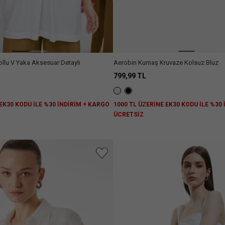
ollu V Yaka Aksesuar Detaylı
Aerobin Kumaş Kruvaze Kolsuz Bluz
799,99 TL
 EK30 KODU İLE %30 İNDİRİM + KARGO
1000 TL ÜZERİNE EK30 KODU İLE %30
ÜCRETSİZ