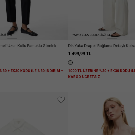
Lİ GÖRSEL
YAPAY ZEKA DESTEKLİ GÖRSEL
ğmeli Uzun Kollu Pamuklu Gömlek
Dik Yaka Drapeli Bağlama Detaylı Kols
1.499,99 TL
%30 + EK30 KODU İLE %30 İNDİRİM +
1000 TL ÜZERİNE %30 + EK30 KODU İL
Z
KARGO ÜCRETSİZ