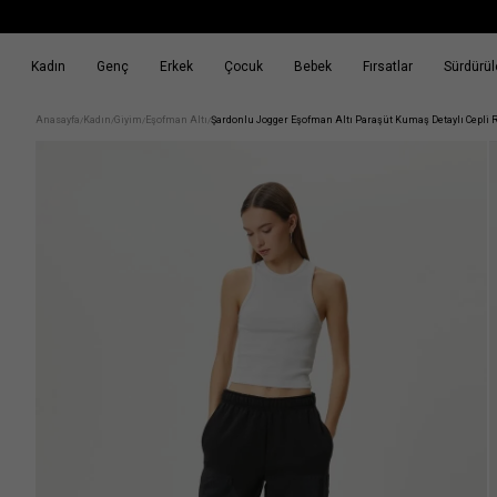
Kadın
Genç
Erkek
Çocuk
Bebek
Fırsatlar
Sürdürüle
k
Fırsatlar
Sürdürülebilirlik
Anasayfa
Kadın
Giyim
Eşofman Altı
Şardonlu Jogger Eşofman Altı Paraşüt Kumaş Detaylı Cepli R
/
/
/
/