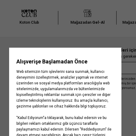
Koton Club
Mağazadan
Gel-Al
Mağaza
En güncel moda haberleri içi
Herkesten önce kaçırılmaması gereken 
Kayıt olmakla, Koton ile olan etkileşimlerinizden 
işleme almamız ve size kişiselleştirilmiş bir iç
Gizlilik Politikasını
kabul etmiş sayılıyorsunuz.
Kurumsal
Yardım
Hakkımızda
Sıkça Sorulan Sorular
Koton Blog
İptal & İade Prosedürü
Yaşama Saygı
İade Talebi Oluşturma Rehberi
Projelerimiz
Üyeliksiz Sipariş Takibi
Koton'da Kariyer
Site Haritası
Politikalarımız
Mağazalarımız