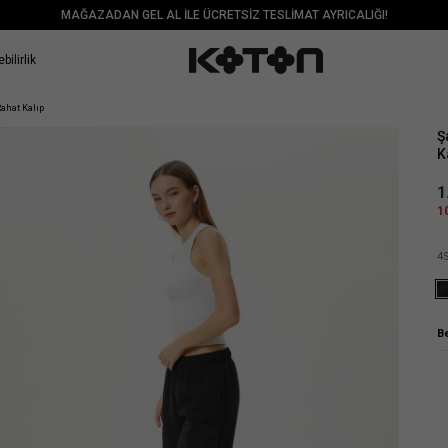
MAĞAZADAN GEL AL İLE ÜCRETSİZ TESLİMAT AYRICALIĞI!
bilirlik
Sat
ahat Kalıp
Ş
K
1
1
4
B