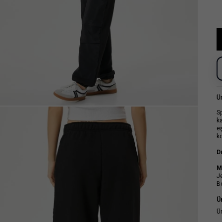
Ü
S
ka
eş
k
D
M
J
B
Ü
Ü