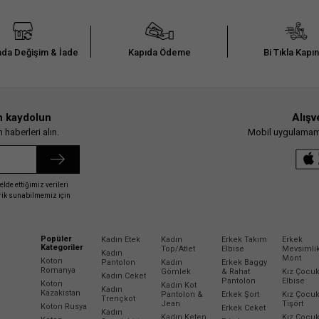
da Değişim & İade
Kapıda Ödeme
Bi Tıkla Kapı
n kaydolun
Alışv
haberleri alın.
Mobil uygulamamız
elde ettiğimiz verileri
erik sunabilmemiz için
Popüler
Kadın Etek
Kadın
Erkek Takım
Erkek
Kategoriler
Top/Atlet
Elbise
Mevsimli
Kadın
Mont
Koton
Pantolon
Kadın
Erkek Baggy
Romanya
Gömlek
& Rahat
Kız Çocu
Kadın Ceket
Pantolon
Elbise
Koton
Kadın Kot
Kadın
Kazakistan
Pantolon &
Erkek Şort
Kız Çocu
Trençkot
Jean
Tişört
Koton Rusya
Erkek Ceket
Kadın
Kadın Keten
Kız Çocu