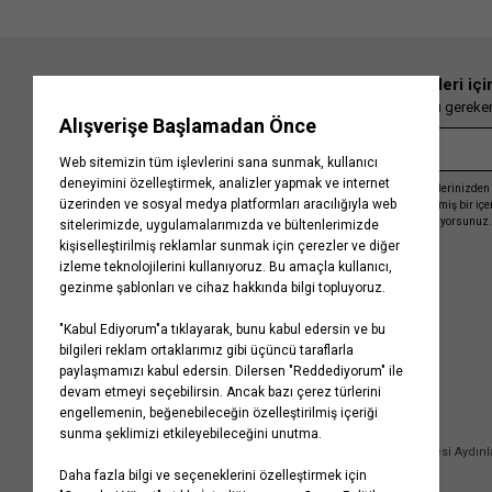
En güncel moda haberleri içi
Herkesten önce kaçırılmaması gereken 
Kayıt olmakla, Koton ile olan etkileşimlerinizden 
işleme almamız ve size kişiselleştirilmiş bir iç
Gizlilik Politikasını
kabul etmiş sayılıyorsunuz.
Kurumsal
Yardım
Hakkımızda
Sıkça Sorulan Sorular
Koton Blog
İptal & İade Prosedürü
Yaşama Saygı
İade Talebi Oluşturma Rehberi
Projelerimiz
Üyeliksiz Sipariş Takibi
Koton'da Kariyer
Site Haritası
Politikalarımız
Mağazalarımız
Bilgi Toplumu Hizmetleri
Kampanyalar
Yatırımcı İlişkileri
Kişisel Verilerin Korunması
Kurumsal Hediye Kartı
Müşteri Kişisel Verilerinin İşlenmesi Aydın
İletişim
Çerez Aydınlatma Metni
İletişim Aydınlatma Metni