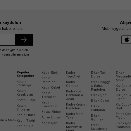
n kaydolun
Alışv
haberleri alın.
Mobil uygulamamız
elde ettiğimiz verileri
erik sunabilmemiz için
Popüler
Kadın Etek
Kadın
Erkek Takım
Erkek
Kategoriler
Top/Atlet
Elbise
Mevsimli
Kadın
Mont
Koton
Pantolon
Kadın
Erkek Baggy
Romanya
Gömlek
& Rahat
Kız Çocu
Kadın Ceket
Pantolon
Elbise
Koton
Kadın Kot
Kadın
Kazakistan
Pantolon &
Erkek Şort
Kız Çocu
Trençkot
Jean
Tişört
Koton Rusya
Erkek Ceket
Kadın
Kadın Keten
Kız Çocu
Koton
Sweatshirt
Erkek
Pantolon
Şort
Sırbistan
Pantolon
Beyaz Elbise
Kadın Bikini
Erkek Ço
Kadın Elbise
Erkek
Abiye Elbise
Takımı
Tişört
Gömlek
latma Metni
Kadın Tişört
Kadın Şort
Kadın
Erkek Ço
Erkek
Kadın Bluz
Mevsimlik
Pantolon
Sweatshirt
Mont