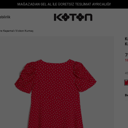
MAĞAZADAN GEL AL İLE ÜCRETSİZ TESLİMAT AYRICALIĞI!
bilirlik
Sat
üğme Kapamalı Viskon Kumaş
K
K
7
1
4
B