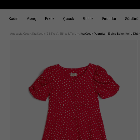
Kadın
Genç
Erkek
Çocuk
Bebek
Fırsatlar
Sürdürüle
k
Fırsatlar
Sürdürülebilirlik
Anasayfa
Çocuk
Kız Çocuk (5-14 Yaş)
Elbise & Tulum
Kız Çocuk Puantiyeli Elbise Balon Kollu D
/
/
/
/