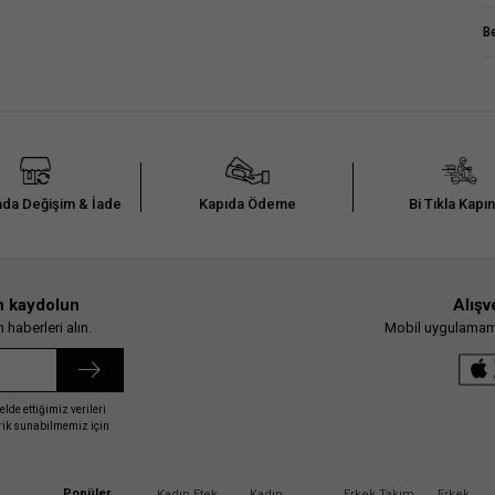
B
da Değişim & İade
Kapıda Ödeme
Bi Tıkla Kapı
n kaydolun
Alışv
haberleri alın.
Mobil uygulamamız
elde ettiğimiz verileri
erik sunabilmemiz için
Popüler
Kadın Etek
Kadın
Erkek Takım
Erkek