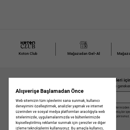
Koton Club
Mağazadan
Gel-Al
Mağaza
En güncel moda haberleri içi
Herkesten önce kaçırılmaması gereken 
Kayıt olmakla, Koton ile olan etkileşimlerinizden 
işleme almamız ve size kişiselleştirilmiş bir iç
Gizlilik Politikasını
kabul etmiş sayılıyorsunuz.
Kurumsal
Yardım