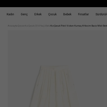
Kadın
Genç
Erkek
Çocuk
Bebek
Fırsatlar
Sürdürüle
k
Fırsatlar
Sürdürülebilirlik
Anasayfa
Çocuk
Kız Çocuk (5-14 Yaş)
Etek
Kız Çocuk Pileli Viskon Kumaş A Kesim Basic Midi Etek
/
/
/
/