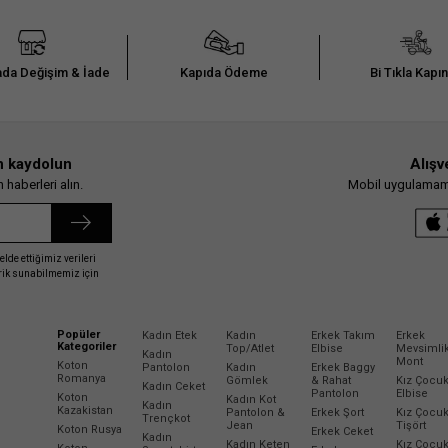
da Değişim & İade
Kapıda Ödeme
Bi Tıkla Kapı
n kaydolun
Alışv
haberleri alın.
Mobil uygulamamız
elde ettiğimiz verileri
erik sunabilmemiz için
Popüler
Kadın Etek
Kadın
Erkek Takım
Erkek
Kategoriler
Top/Atlet
Elbise
Mevsimli
Kadın
Mont
Koton
Pantolon
Kadın
Erkek Baggy
Romanya
Gömlek
& Rahat
Kız Çocu
Kadın Ceket
Pantolon
Elbise
Koton
Kadın Kot
Kadın
Kazakistan
Pantolon &
Erkek Şort
Kız Çocu
Trençkot
Jean
Tişört
Koton Rusya
Erkek Ceket
Kadın
Kadın Keten
Kız Çocu