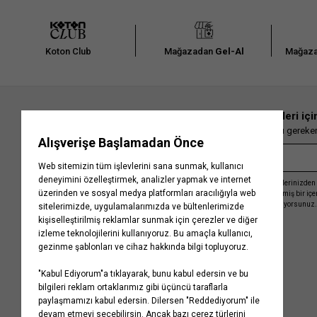
Koton Club
Mağazadan
Gel-Al
Mağaza
En güncel moda haberleri içi
Herkesten önce kaçırılmaması gereken 
Kayıt olmakla, Koton ile olan etkileşimlerinizden 
işleme almamız ve size kişiselleştirilmiş bir iç
Gizlilik Politikasını
kabul etmiş sayılıyorsunuz.
Kurumsal
Yardım
Hakkımızda
Sıkça Sorulan Sorular
Koton Blog
İptal & İade Prosedürü
Yaşama Saygı
İade Talebi Oluşturma Rehberi
Projelerimiz
Üyeliksiz Sipariş Takibi
Koton'da Kariyer
Site Haritası
Politikalarımız
Mağazalarımız