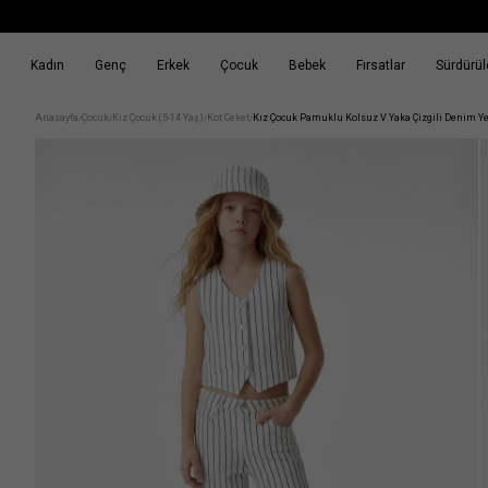
Kadın
Genç
Erkek
Çocuk
Bebek
Fırsatlar
Sürdürüle
k
Fırsatlar
Sürdürülebilirlik
Anasayfa
Çocuk
Kız Çocuk (5-14 Yaş)
Kot Ceket
Kız Çocuk Pamuklu Kolsuz V Yaka Çizgili Denim Y
/
/
/
/