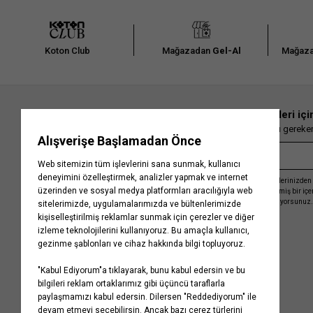
Koton Club
Mağazadan
Gel-Al
Mağaza
En güncel moda haberleri içi
Herkesten önce kaçırılmaması gereken 
Kayıt olmakla, Koton ile olan etkileşimlerinizden 
işleme almamız ve size kişiselleştirilmiş bir iç
Gizlilik Politikasını
kabul etmiş sayılıyorsunuz.
Kurumsal
Yardım
Hakkımızda
Sıkça Sorulan Sorular
Koton Blog
İptal & İade Prosedürü
Yaşama Saygı
İade Talebi Oluşturma Rehberi
Projelerimiz
Üyeliksiz Sipariş Takibi
Koton'da Kariyer
Site Haritası
Politikalarımız
Mağazalarımız