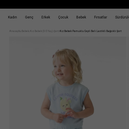
Kadın
Genç
Erkek
Çocuk
Bebek
Fırsatlar
Sürdürüle
k
Fırsatlar
Sürdürülebilirlik
Anasayfa
Bebek
Kız Bebek (0-5 Yaş)
Şort
Kız Bebek Pamuklu Cepli Beli Lastikli Bağcıklı Şort
/
/
/
/