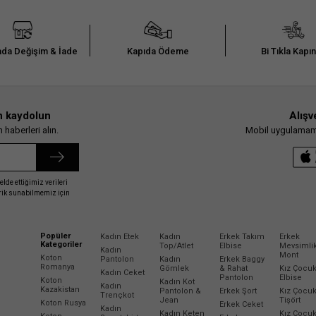
da Değişim & İade
Kapıda Ödeme
Bi Tıkla Kapı
n kaydolun
Alışv
haberleri alın.
Mobil uygulamamız
elde ettiğimiz verileri
erik sunabilmemiz için
Popüler
Kadın Etek
Kadın
Erkek Takım
Erkek
Kategoriler
Top/Atlet
Elbise
Mevsimli
Kadın
Mont
Koton
Pantolon
Kadın
Erkek Baggy
Romanya
Gömlek
& Rahat
Kız Çocu
Kadın Ceket
Pantolon
Elbise
Koton
Kadın Kot
Kadın
Kazakistan
Pantolon &
Erkek Şort
Kız Çocu
Trençkot
Jean
Tişört
Koton Rusya
Erkek Ceket
Kadın
Kadın Keten
Kız Çocu