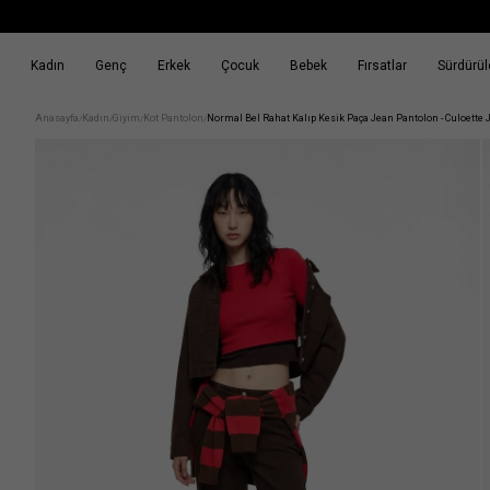
Kadın
Genç
Erkek
Çocuk
Bebek
Fırsatlar
Sürdürüle
k
Fırsatlar
Sürdürülebilirlik
Anasayfa
Kadın
Giyim
Kot Pantolon
Normal Bel Rahat Kalıp Kesik Paça Jean Pantolon - Culoette 
/
/
/
/