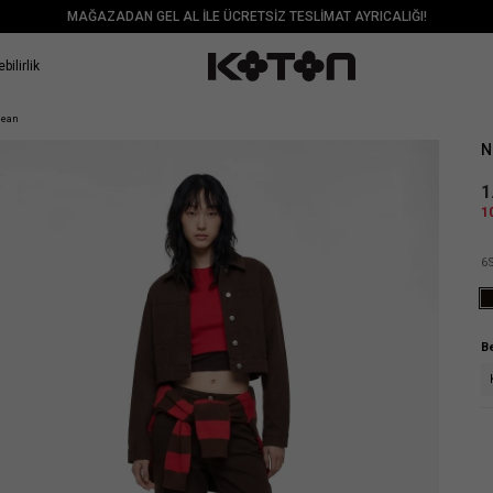
MAĞAZADAN GEL AL İLE ÜCRETSİZ TESLİMAT AYRICALIĞI!
bilirlik
Sat
Jean
N
1
1
6
B