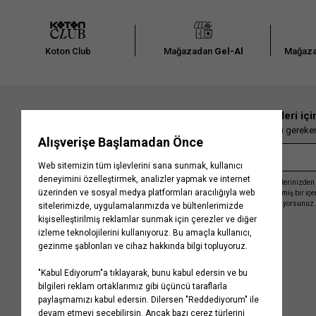
Koton Club
Mağazadan
Gel-Al
Mağaza
En güncel moda haberleri içi
Herkesten önce kaçırılmaması gereken 
Kayıt olmakla, Koton ile olan etkileşimlerinizden 
işleme almamız ve size kişiselleştirilmiş bir iç
Gizlilik Politikasını
kabul etmiş sayılıyorsunuz.
Kurumsal
Yardım
Hakkımızda
Sıkça Sorulan Sorular
Koton Blog
İptal & İade Prosedürü
Yaşama Saygı
İade Talebi Oluşturma Rehberi
Projelerimiz
Üyeliksiz Sipariş Takibi
Koton'da Kariyer
Site Haritası
Politikalarımız
Mağazalarımız