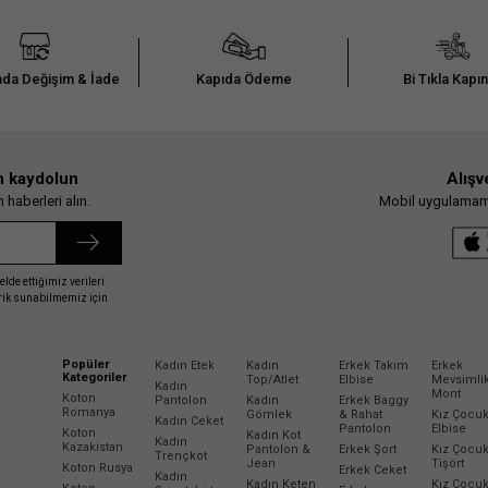
da Değişim & İade
Kapıda Ödeme
Bi Tıkla Kapı
n kaydolun
Alışv
haberleri alın.
Mobil uygulamamız
elde ettiğimiz verileri
erik sunabilmemiz için
Popüler
Kadın Etek
Kadın
Erkek Takım
Erkek
Kategoriler
Top/Atlet
Elbise
Mevsimli
Kadın
Mont
Koton
Pantolon
Kadın
Erkek Baggy
Romanya
Gömlek
& Rahat
Kız Çocu
Kadın Ceket
Pantolon
Elbise
Koton
Kadın Kot
Kadın
Kazakistan
Pantolon &
Erkek Şort
Kız Çocu
Trençkot
Jean
Tişört
Koton Rusya
Erkek Ceket
Kadın
Kadın Keten
Kız Çocu