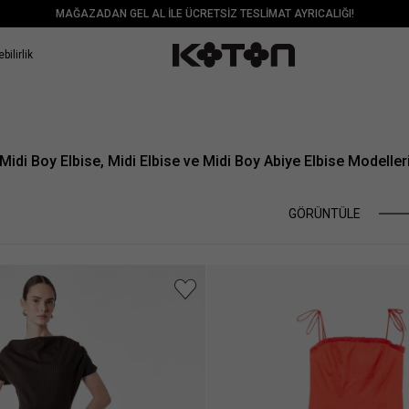
MAĞAZADAN GEL AL İLE ÜCRETSİZ TESLİMAT AYRICALIĞI!
bilirlik
Midi Boy Elbise, Midi Elbise ve Midi Boy Abiye Elbise Modeller
GÖRÜNTÜLE