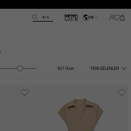
Ara
TR
i
421 Ürün
YENI GELENLER