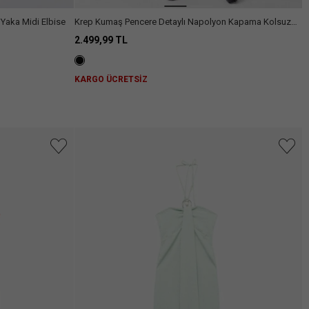
Yaka Midi Elbise
Krep Kumaş Pencere Detaylı Napolyon Kapama Kolsuz
Midi Elbise
2.499,99 TL
KARGO ÜCRETSİZ