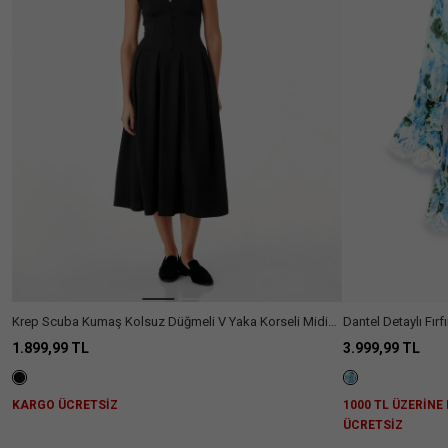
Ülke Seçiniz
Krep Scuba Kumaş Kolsuz Düğmeli V Yaka Korseli Midi
Dantel Detaylı Fırf
Elbise
Yaka Çiçekli Midi 
1.899,99 TL
3.999,99 TL
KARGO ÜCRETSİZ
1000 TL ÜZERİNE
ÜCRETSİZ