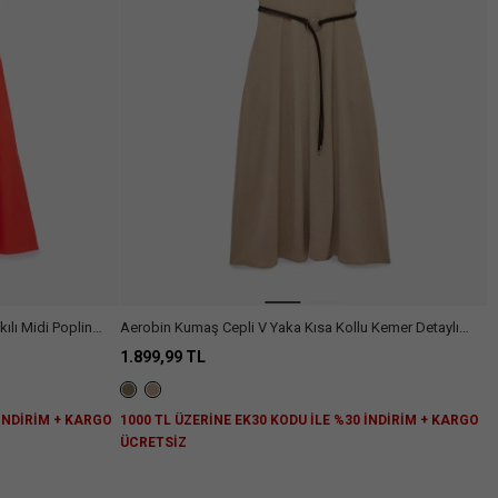
kılı Midi Poplin
Aerobin Kumaş Cepli V Yaka Kısa Kollu Kemer Detaylı
Kloş Kesim Midi Elbise
1.899,99 TL
 İNDİRİM + KARGO
1000 TL ÜZERİNE EK30 KODU İLE %30 İNDİRİM + KARGO
ÜCRETSİZ