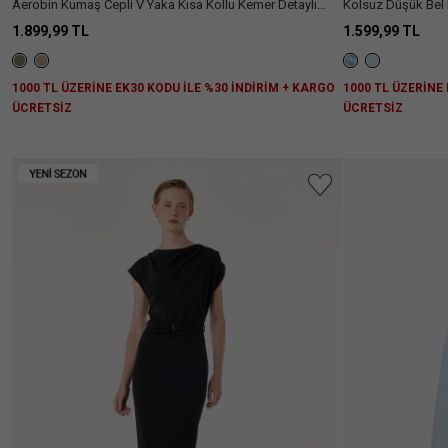
Aerobin Kumaş Cepli V Yaka Kısa Kollu Kemer Detaylı
Kolsuz Düşük Bel 
Kullanıcıların
(1)
Kloş Kesim Midi Elbise
Midi Kloş Elbise
Çoğu 1
1.899,99 TL
1.599,99 TL
Beden
Büyük
Almanızı
1000 TL ÜZERİNE EK30 KODU İLE %30 İNDİRİM + KARGO
1000 TL ÜZERİNE
Öneriyor.
ÜCRETSİZ
ÜCRETSİZ