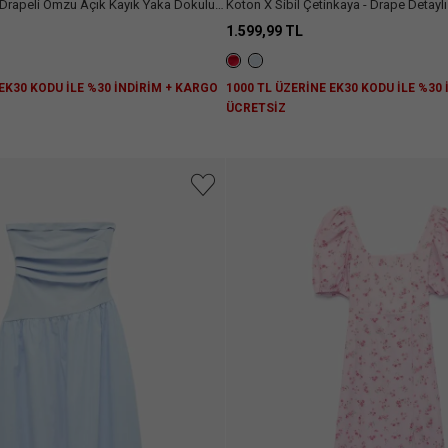
Drapeli Omzu Açık Kayık Yaka Dokulu
Koton X Sibil Çetinkaya - Drape Detaylı Straplez Midi
Elbise
1.599,99 TL
 EK30 KODU İLE %30 İNDİRİM + KARGO
1000 TL ÜZERİNE EK30 KODU İLE %30
ÜCRETSİZ