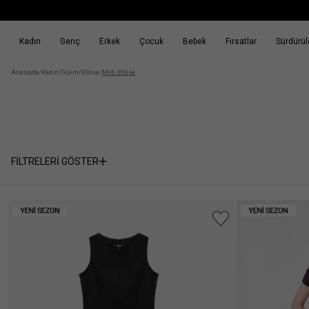
Kadın
Genç
Erkek
Çocuk
Bebek
Fırsatlar
Sürdürüle
k
Fırsatlar
Sürdürülebilirlik
Anasayfa
/
Kadın
/
Giyim
/
Elbise
/
Midi Elbise
FİLTRELERİ GÖSTER
Cinsiyet