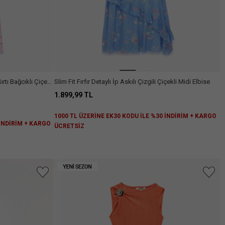
tı Bağcıklı Çiçekli
Slim Fit Fırfır Detaylı İp Askılı Çizgili Çiçekli Midi Elbise
1.899,99 TL
1000 TL ÜZERİNE EK30 KODU İLE %30 İNDİRİM + KARGO
 İNDİRİM + KARGO
ÜCRETSİZ
niz.