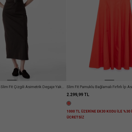
Slim Fit Çizgili Asimetrik Degaje Yaka
Slim Fit Pamuklu Bağlamalı Fırfırlı İp As
e
Elbise
2.299,99 TL
Z
1000 TL ÜZERİNE EK30 KODU İLE %30
ÜCRETSİZ