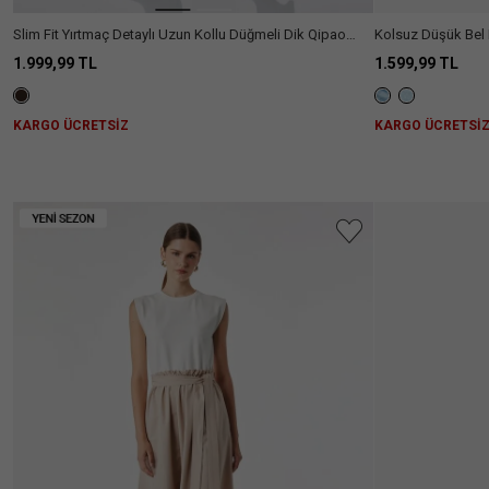
Slim Fit Yırtmaç Detaylı Uzun Kollu Düğmeli Dik Qipao
Kolsuz Düşük Bel 
Yaka Midi Elbise
Midi Kloş Elbise
1.999,99 TL
1.599,99 TL
KARGO ÜCRETSİZ
KARGO ÜCRETSİ