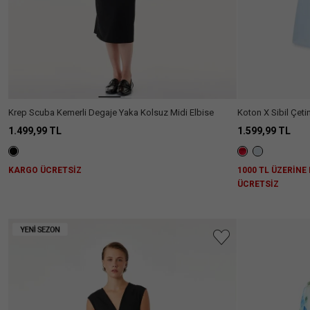
Krep Scuba Kemerli Degaje Yaka Kolsuz Midi Elbise
Koton X Sibil Çetinkaya - Drape Detayl
Elbise
1.499,99 TL
1.599,99 TL
KARGO ÜCRETSİZ
1000 TL ÜZERİNE
ÜCRETSİZ
Aradığını