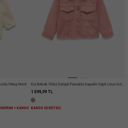
şonlu Peluş Mont
Kız Bebek Yıldız Detaylı Pamuklu Kapaklı Cepli Uzun Kollu
Denim Ceket
1.599,99 TL
 İNDİRİM + KARGO
KARGO ÜCRETSİZ