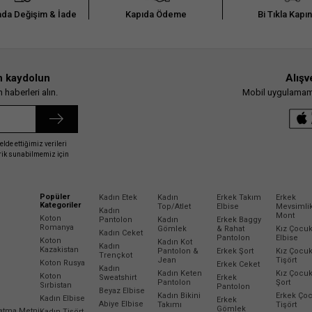
da Değişim & İade
Kapıda Ödeme
Bi Tıkla Kapı
n kaydolun
Alışv
haberleri alın.
Mobil uygulamamız
elde ettiğimiz verileri
erik sunabilmemiz için
Popüler
Kadın Etek
Kadın
Erkek Takım
Erkek
Kategoriler
Top/Atlet
Elbise
Mevsimli
Kadın
Mont
Koton
Pantolon
Kadın
Erkek Baggy
Romanya
Gömlek
& Rahat
Kız Çocu
Kadın Ceket
Pantolon
Elbise
Koton
Kadın Kot
Kadın
Kazakistan
Pantolon &
Erkek Şort
Kız Çocu
Trençkot
Jean
Tişört
Koton Rusya
Erkek Ceket
Kadın
Kadın Keten
Kız Çocu
Koton
Sweatshirt
Erkek
Pantolon
Şort
Sırbistan
Pantolon
Beyaz Elbise
Kadın Bikini
Erkek Ço
Kadın Elbise
Erkek
Abiye Elbise
Takımı
Tişört
Gömlek
latma Metni
Kadın Tişört