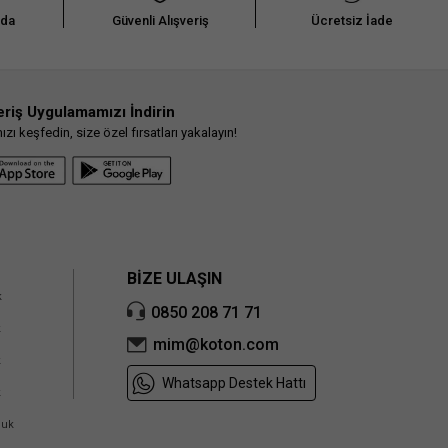
nda
Güvenli Alışveriş
Ücretsiz İade
eriş Uygulamamızı İndirin
ı keşfedin, size özel fırsatları yakalayın!
BİZE ULAŞIN
k
0850 208 71 71
k
mim@koton.com
k
Whatsapp Destek Hattı
k
cuk