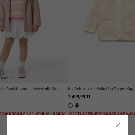
Lİ GÖRSEL
llu Cepli Kapşonlu Mevsimlik Mont
Kız Bebek Uzun Kollu Cep Detaylı Kap
2.499,99 TL
 EK30 KODU İLE %30 İNDİRİM + KARGO
1000 TL ÜZERİNE EK30 KODU İLE %30
ÜCRETSİZ