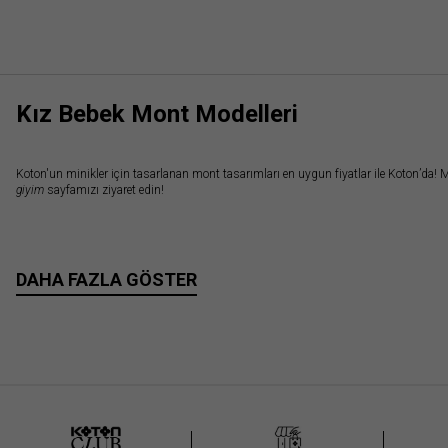
Yaka
Kapüşonlu
(2)
Bol
(2)
Kol
Kalıp
Boyu
Regular
(2)
Uzun
(4)
Kız Bebek Mont Modelleri
Kol
Aradığını
Koton'un minikler için tasarlanan mont tasarımları en uygun fiyatlar ile Koton’da! Mi
giyim
sayfamızı ziyaret edin!
Ülke Seçiniz
İlgili sayfalar: ▪
Mavi Mont
▪
Kırmızı Mont
▪
Siyah Mont
▪
Yeşil Mont
DAHA FAZLA GÖSTER