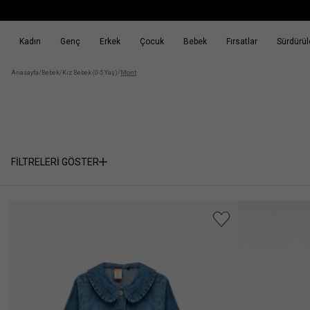
Kadın
Genç
Erkek
Çocuk
Bebek
Fırsatlar
Sürdürüle
k
Fırsatlar
Sürdürülebilirlik
Anasayfa
/
Bebek
/
Kız Bebek (0-5 Yaş)
/
Mont
FİLTRELERİ GÖSTER
Cinsiyet
Kız
(4)
Kategori
Bebek