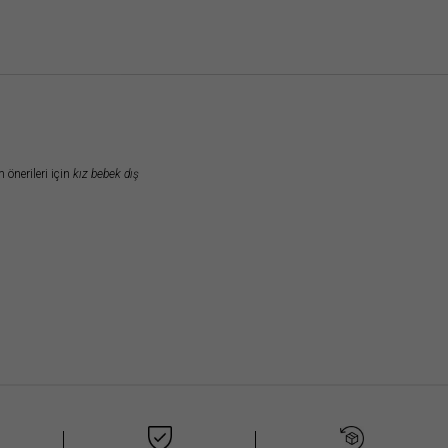
niz.
önerileri için
kız bebek dış
Arama