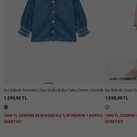
Mont
(2)
Fiyat
Aralığı
+1100₺
(4)
Beden
3/4
4/5
5/6
9/12
Renk
Yaş
Yaş
Yaş
Ay
Kumaş
12/18
18/24
24/36
Tipi
Ay
Ay
Ay
Daha
Fazla
Suni
(1)
Boy
Göster
Deri
YAPAY ZEKA DESTEK
Şerpa
(1)
Standart
(4)
Silüet
Denim
(1)
Kız Bebek Pamuklu Uzun Kollu Bebe Yaka Denim Gömlek
Kız Bebek Uzun Ko
A
(1)
Kol
1.299,99 TL
1.599,99 TL
Kesim
Tipi
Basic
(1)
Düşük
(4)
Yaka
1000 TL ÜZERİNE EK30 KODU İLE %30 İNDİRİM + KARGO
1000 TL ÜZERİNE
Gömlek
(1)
Omuz
Tipi
ÜCRETSİZ
ÜCRETSİZ
Ceket
Gömlek
(2)
Fit