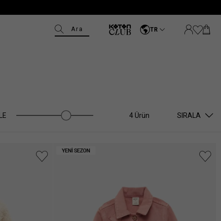
Ara
TR
LE
4 Ürün
SIRALA