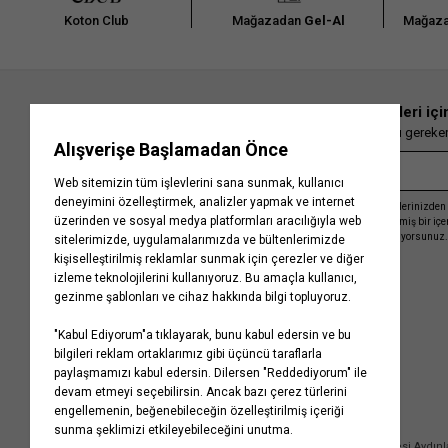
Koton Club
Mağazadan
Gel-Al
Mağaza
En güncel moda haberleri içi
Herkesten önce kaçırılmaması gereken 
Kayıt olmakla, Koton ile olan etkileşimlerinizden 
işleme almamız ve size kişiselleştirilmiş bir iç
Gizlilik Politikasını
kabul etmiş sayılıyorsunuz.
Kurumsal
Yardım
Hakkımızda
Sıkça Sorulan Sorular
Koton Blog
İptal & İade Prosedürü
Yaşama Saygı
İade Talebi Oluşturma Rehberi
Projelerimiz
Üyeliksiz Sipariş Takibi
Koton'da Kariyer
Site Haritası
Politikalarımız
Mağazalarımız
Bilgi Toplumu Hizmetleri
Kampanyalar
Yatırımcı İlişkileri
Kişisel Verilerin Korunması
Kurumsal Hediye Kartı
Müşteri Kişisel Verilerinin İşlenmesi Aydın