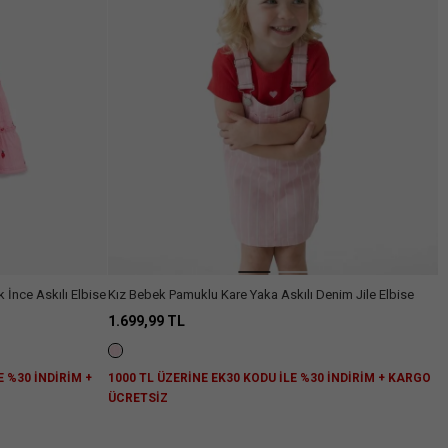
k İnce Askılı Elbise
Kız Bebek Pamuklu Kare Yaka Askılı Denim Jile Elbise
1.699,99 TL
E %30 İNDİRİM +
1000 TL ÜZERİNE EK30 KODU İLE %30 İNDİRİM + KARGO
ÜCRETSİZ