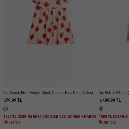
Ülke Seçiniz
Kız Bebek Fırfır Detaylı Çiçek Desenli Kısa Kollu A Kesim
Kız Bebek Elbise Ç
Elbise
Yuvarlak Yaka Pa
679,99 TL
1.499,99 TL
1000 TL ÜZERİNE EK30 KODU İLE %30 İNDİRİM + KARGO
1000 TL ÜZERİNE
ÜCRETSİZ
ÜCRETSİZ