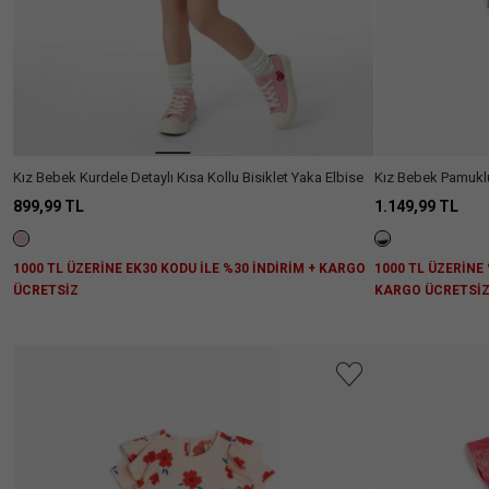
Kız Bebek Kurdele Detaylı Kısa Kollu Bisiklet Yaka Elbise
Kız Bebek Pamuklu 
Elbise
899,99 TL
1.149,99 TL
1000 TL ÜZERİNE EK30 KODU İLE %30 İNDİRİM + KARGO
1000 TL ÜZERİNE 
ÜCRETSİZ
KARGO ÜCRETSİ
Aradığını