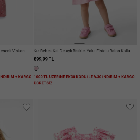
Desenli Viskon
Kız Bebek Kat Detaylı Bisiklet Yaka Fistolu Balon Kollu
Elbise
899,99 TL
 İNDİRİM + KARGO
1000 TL ÜZERİNE EK30 KODU İLE %30 İNDİRİM + KARGO
ÜCRETSİZ
niz.