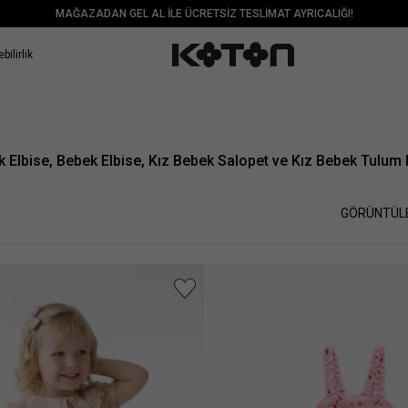
MAĞAZADAN GEL AL İLE ÜCRETSİZ TESLİMAT AYRICALIĞI!
bilirlik
k Elbise, Bebek Elbise, Kız Bebek Salopet ve Kız Bebek Tulum 
GÖRÜNTÜL