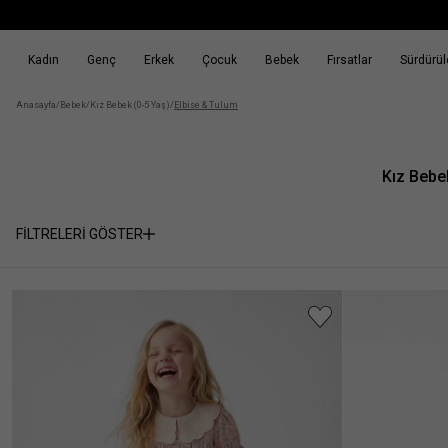
Kadın
Genç
Erkek
Çocuk
Bebek
Fırsatlar
Sürdürüle
k
Fırsatlar
Sürdürülebilirlik
Anasayfa
/
Bebek
/
Kız Bebek (0-5 Yaş)
/
Elbise & Tulum
Kız Bebe
FİLTRELERİ GÖSTER
Seçili
SEÇİMİ
Filtreler
TEMİZLE