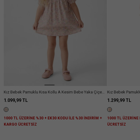
Renk :
Pembe
Cinsiyet
Kız
(29)
Kategori
Bebek
Elbise
(28)
Fiyat
&
Aralığı
Tulum
Kot
(1)
Beden
Elbise
300₺
(1)
3/4
4/5
5/6
9/12
Renk
-
Yaş
Yaş
Yaş
Ay
Kız Bebek Pamuklu Kısa Kollu A Kesim Bebe Yaka Çiçekli
Kız Bebek Pamuklu 
600₺
Elbise
Elbise
1.099,99 TL
1.299,99 TL
600₺
(5)
12/18
18/24
24/36
-
Ay
Ay
Ay
900₺
Daha
1000 TL ÜZERİNE %30 + EK30 KODU İLE %30 İNDİRİM +
1000 TL ÜZERİNE
Fazla
900₺ -
(3)
Göster
KARGO ÜCRETSİZ
ÜCRETSİZ
1100₺
+1100₺
(12)
Kumaş