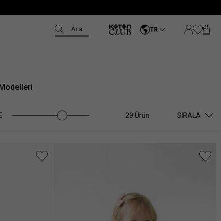
Ara
TR
Modelleri
E
29 Ürün
SIRALA