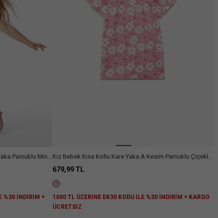
Arama
Yaka Pamuklu Mini
Kız Bebek Kısa Kollu Kare Yaka A Kesim Pamuklu Çiçekli
Elbise
679,99 TL
E %30 İNDİRİM +
1000 TL ÜZERİNE EK30 KODU İLE %30 İNDİRİM + KARGO
ÜCRETSİZ