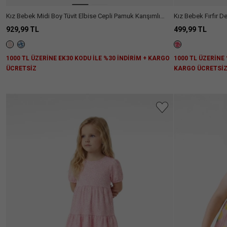
Kız Bebek Midi Boy Tüvit Elbise Cepli Pamuk Karışımlı
Kız Bebek Fırfır De
Kolsuz V Yaka
Elbise
929,99 TL
499,99 TL
1000 TL ÜZERİNE EK30 KODU İLE %30 İNDİRİM + KARGO
1000 TL ÜZERİNE 
ÜCRETSİZ
KARGO ÜCRETSİ