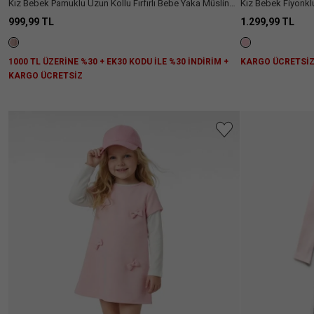
Kız Bebek Pamuklu Uzun Kollu Fırfırlı Bebe Yaka Müslin
Kız Bebek Fiyonklu
Askılı
Kol
Elbise
Tüvit Elbise
999,99 TL
1.299,99 TL
Kare
(5)
Kolsuz
(8)
Yaka
Uzun
(7)
Daha
Kol
1000 TL ÜZERİNE %30 + EK30 KODU İLE %30 İNDİRİM +
KARGO ÜCRETSİ
Fazla
Göster
KARGO ÜCRETSİZ