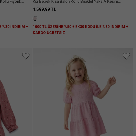
 Kollu Fiyonk
Kız Bebek Kısa Balon Kollu Bisiklet Yaka A Kesim
Fiyonklu Çiçekli Elbise
1.599,99 TL
E %30 İNDİRİM +
1000 TL ÜZERİNE %50 + EK30 KODU İLE %30 İNDİRİM +
KARGO ÜCRETSİZ