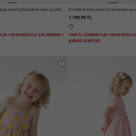
taylı Kısa Kollu Bisiklet Yaka Çiçekli
Kız Bebek Kare Yaka Kolsuz Keten ve V
Fırfırlı Elbise
1.199,99 TL
%30 + EK30 KODU İLE %30 İNDİRİM +
1000 TL ÜZERİNE %40 + EK30 KODU İL
Z
KARGO ÜCRETSİZ