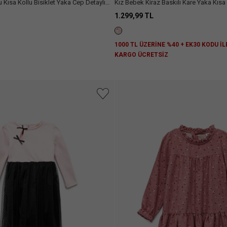
 Kısa Kollu Bisiklet Yaka Cep Detaylı
Kız Bebek Kiraz Baskılı Kare Yaka Kısa
Detaylı Pamuklu Elbise
1.299,99 TL
Z
1000 TL ÜZERİNE %40 + EK30 KODU İL
KARGO ÜCRETSİZ