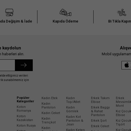
da Değişim & İade
Kapıda Ödeme
Bi Tıkla Kapı
n kaydolun
Alışv
haberleri alın.
Mobil uygulamamız
elde ettiğimiz verileri
erik sunabilmemiz için
Popüler
Kadın Etek
Kadın
Erkek Takım
Erkek
Kategoriler
Top/Atlet
Elbise
Mevsimli
Kadın
Mont
Koton
Pantolon
Kadın
Erkek Baggy
Romanya
Gömlek
& Rahat
Kız Çocu
Kadın Ceket
Pantolon
Elbise
Koton
Kadın Kot
Kadın
Kazakistan
Pantolon &
Erkek Şort
Kız Çocu
Trençkot
Jean
Tişört
Koton Rusya
Erkek Ceket
Kadın
Kadın Keten
Kız Çocu