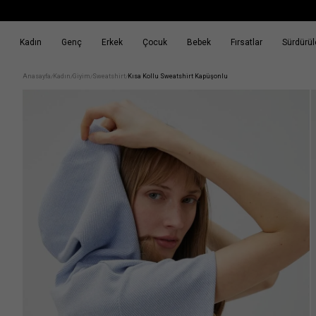
Kadın
Genç
Erkek
Çocuk
Bebek
Fırsatlar
Sürdürüle
k
Fırsatlar
Sürdürülebilirlik
Anasayfa
Kadın
Giyim
Sweatshirt
Kısa Kollu Sweatshirt Kapüşonlu
/
/
/
/