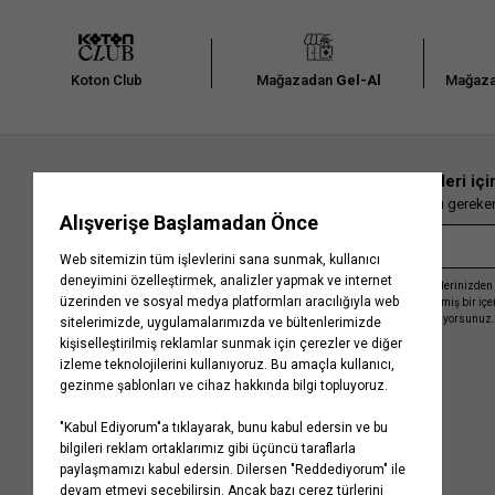
Koton Club
Mağazadan
Gel-Al
Mağaza
En güncel moda haberleri içi
Herkesten önce kaçırılmaması gereken 
Kayıt olmakla, Koton ile olan etkileşimlerinizden 
işleme almamız ve size kişiselleştirilmiş bir iç
Gizlilik Politikasını
kabul etmiş sayılıyorsunuz.
Kurumsal
Yardım
Hakkımızda
Sıkça Sorulan Sorular
Koton Blog
İptal & İade Prosedürü
Yaşama Saygı
İade Talebi Oluşturma Rehberi
Projelerimiz
Üyeliksiz Sipariş Takibi
Koton'da Kariyer
Site Haritası
Politikalarımız
Mağazalarımız