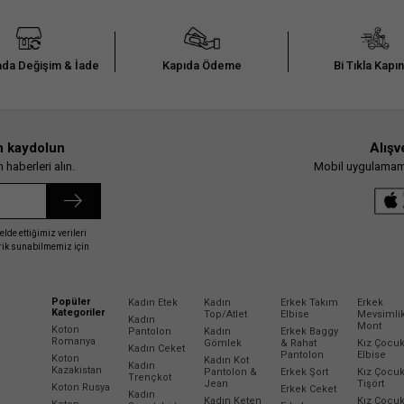
da Değişim & İade
Kapıda Ödeme
Bi Tıkla Kapı
n kaydolun
Alışv
haberleri alın.
Mobil uygulamamız
elde ettiğimiz verileri
erik sunabilmemiz için
Popüler
Kadın Etek
Kadın
Erkek Takım
Erkek
Kategoriler
Top/Atlet
Elbise
Mevsimli
Kadın
Mont
Koton
Pantolon
Kadın
Erkek Baggy
Romanya
Gömlek
& Rahat
Kız Çocu
Kadın Ceket
Pantolon
Elbise
Koton
Kadın Kot
Kadın
Kazakistan
Pantolon &
Erkek Şort
Kız Çocu
Trençkot
Jean
Tişört
Koton Rusya
Erkek Ceket
Kadın
Kadın Keten
Kız Çocu