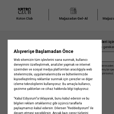
Koton Club
Mağazadan
Gel-Al
Mağaza
En güncel moda haberleri içi
Herkesten önce kaçırılmaması gereken 
Kayıt olmakla, Koton ile olan etkileşimlerinizden 
işleme almamız ve size kişiselleştirilmiş bir iç
Gizlilik Politikasını
kabul etmiş sayılıyorsunuz.
Kurumsal
Yardım
Hakkımızda
Sıkça Sorulan Sorular
Koton Blog
İptal & İade Prosedürü
Yaşama Saygı
İade Talebi Oluşturma Rehberi
Projelerimiz
Üyeliksiz Sipariş Takibi
Koton'da Kariyer
Site Haritası
Politikalarımız
Mağazalarımız