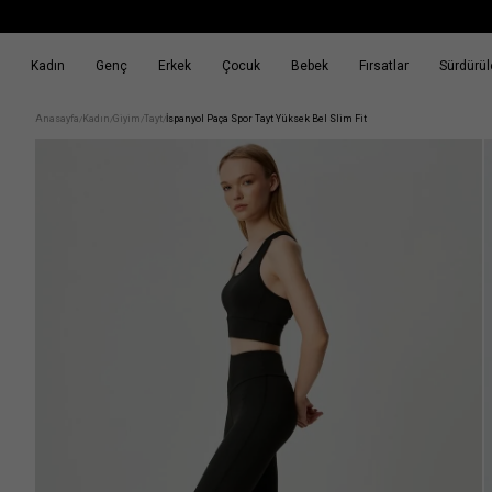
Kadın
Genç
Erkek
Çocuk
Bebek
Fırsatlar
Sürdürüle
k
Fırsatlar
Sürdürülebilirlik
Anasayfa
Kadın
Giyim
Tayt
İspanyol Paça Spor Tayt Yüksek Bel Slim Fit
/
/
/
/