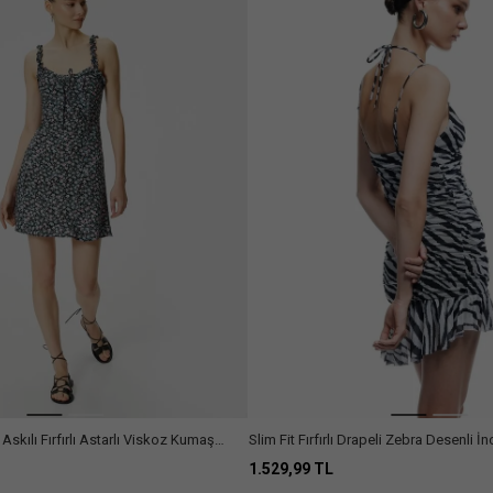
 Askılı Fırfırlı Astarlı Viskoz Kumaş
Slim Fit Fırfırlı Drapeli Zebra Desenli İn
Elbise
1.529,99 TL