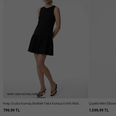
YAPAY ZEKA DESTEKLİ GÖRSEL
Krep Scuba Kumaş Bisiklet Yaka Kolsuz Fırfırlı Midi
Çiçekli Mini Elbise
Elbise
Fiyonk Detaylı
799,99 TL
1.599,99 TL