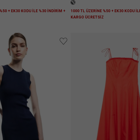
%50 + EK30 KODU İLE %30 İNDİRİM +
1000 TL ÜZERİNE %50 + EK30 KODU İL
Z
KARGO ÜCRETSİZ