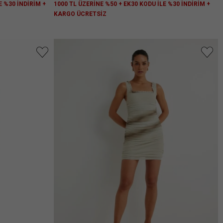
E %30 İNDİRİM +
1000 TL ÜZERİNE %50 + EK30 KODU İLE %30 İNDİRİM +
KARGO ÜCRETSİZ