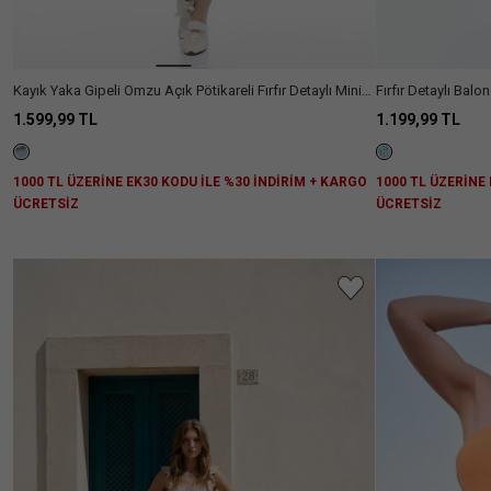
Kayık Yaka Gipeli Omzu Açık Pötikareli Fırfır Detaylı Mini
Fırfır Detaylı Balon
Elbise
Bürümcük
1.599,99 TL
1.199,99 TL
1000 TL ÜZERİNE EK30 KODU İLE %30 İNDİRİM + KARGO
1000 TL ÜZERİNE
ÜCRETSİZ
ÜCRETSİZ
Aradığını