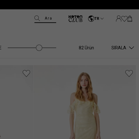
Ara
TR
E
82 Ürün
SIRALA