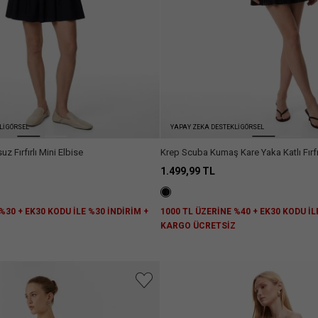
Lİ GÖRSEL
YAPAY ZEKA DESTEKLİ GÖRSEL
z Fırfırlı Mini Elbise
Krep Scuba Kumaş Kare Yaka Katlı Fırfırlı
Elbise
1.499,99 TL
%30 + EK30 KODU İLE %30 İNDİRİM +
1000 TL ÜZERİNE %40 + EK30 KODU İL
Z
KARGO ÜCRETSİZ