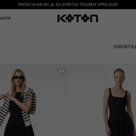
MAĞAZADAN GEL AL İLE ÜCRETSİZ TESLİMAT AYRICALIĞI!
bilirlik
GÖRÜNTÜL