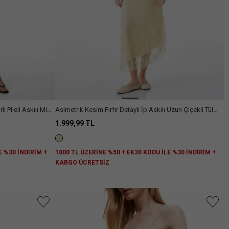
 Pileli Askılı Mini
Asimetrik Kesim Fırfır Detaylı İp Askılı Uzun Çiçekli Tül
Elbise
1.999,99 TL
E %30 İNDİRİM +
1000 TL ÜZERİNE %50 + EK30 KODU İLE %30 İNDİRİM +
KARGO ÜCRETSİZ