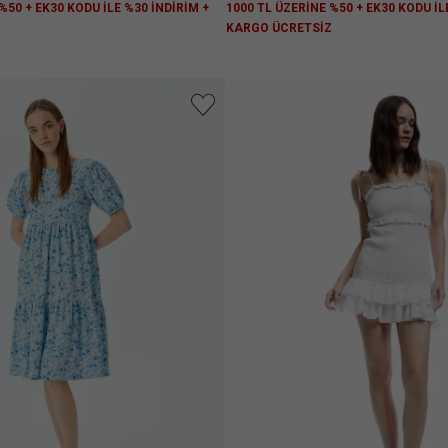
%50 + EK30 KODU İLE %30 İNDİRİM +
1000 TL ÜZERİNE %50 + EK30 KODU İL
Z
KARGO ÜCRETSİZ