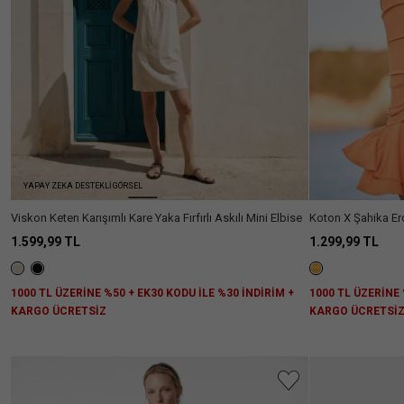
Ülke Seçiniz
YAPAY ZEKA DESTEKLİ GÖRSEL
Viskon Keten Karışımlı Kare Yaka Fırfırlı Askılı Mini Elbise
Koton X Şahika Erc
Straplez Elbise
1.599,99 TL
1.299,99 TL
1000 TL ÜZERİNE %50 + EK30 KODU İLE %30 İNDİRİM +
1000 TL ÜZERİNE 
KARGO ÜCRETSİZ
KARGO ÜCRETSİ