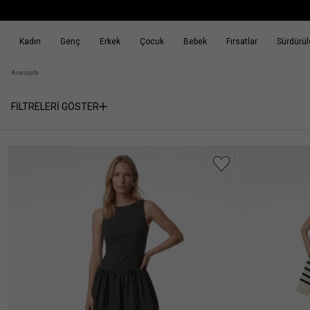
Kadın
Genç
Erkek
Çocuk
Bebek
Fırsatlar
Sürdürüle
k
Fırsatlar
Sürdürülebilirlik
Anasayfa
FİLTRELERİ GÖSTER
Cinsiyet
Kadın
(82)
Kategori
Abiye
(3)
Fiyat
Elbise
Aralığı