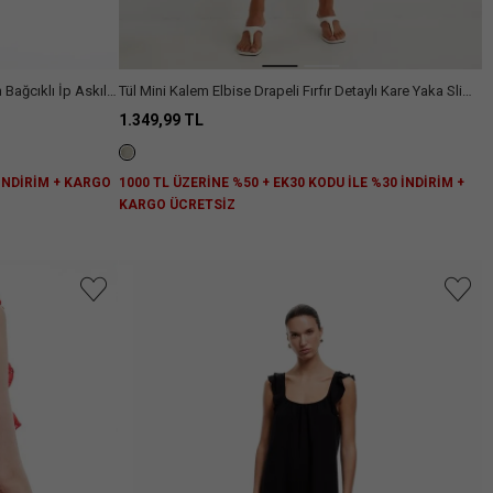
 Bağcıklı İp Askılı
Tül Mini Kalem Elbise Drapeli Fırfır Detaylı Kare Yaka Slim
Fit
1.349,99 TL
 İNDİRİM + KARGO
1000 TL ÜZERİNE %50 + EK30 KODU İLE %30 İNDİRİM +
KARGO ÜCRETSİZ
niz.