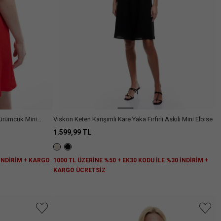
Arama
 Bürümcük Mini
Viskon Keten Karışımlı Kare Yaka Fırfırlı Askılı Mini Elbise
1.599,99 TL
 İNDİRİM + KARGO
1000 TL ÜZERİNE %50 + EK30 KODU İLE %30 İNDİRİM +
KARGO ÜCRETSİZ