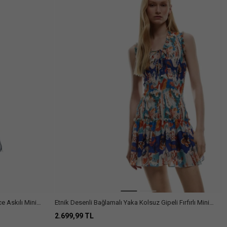
ce Askılı Mini
Etnik Desenli Bağlamalı Yaka Kolsuz Gipeli Fırfırlı Mini
Elbise
2.699,99 TL