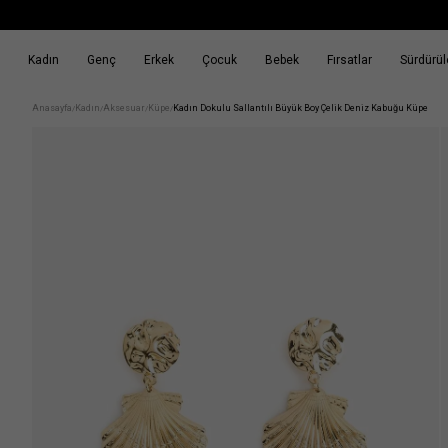
Kadın
Genç
Erkek
Çocuk
Bebek
Fırsatlar
Sürdürüle
k
Fırsatlar
Sürdürülebilirlik
Anasayfa
Kadın
Aksesuar
Küpe
Kadın Dokulu Sallantılı Büyük Boy Çelik Deniz Kabuğu Küpe
/
/
/
/