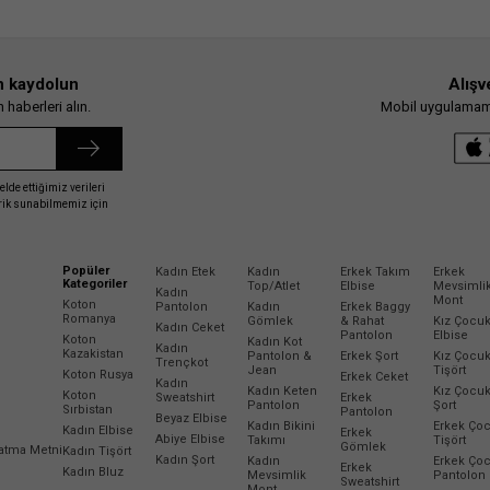
n kaydolun
Alışv
haberleri alın.
Mobil uygulamamız
elde ettiğimiz verileri
erik sunabilmemiz için
Popüler
Kadın Etek
Kadın
Erkek Takım
Erkek
Kategoriler
Top/Atlet
Elbise
Mevsimli
Kadın
Mont
Koton
Pantolon
Kadın
Erkek Baggy
Romanya
Gömlek
& Rahat
Kız Çocu
Kadın Ceket
Pantolon
Elbise
Koton
Kadın Kot
Kadın
Kazakistan
Pantolon &
Erkek Şort
Kız Çocu
Trençkot
Jean
Tişört
Koton Rusya
Erkek Ceket
Kadın
Kadın Keten
Kız Çocu
Koton
Sweatshirt
Erkek
Pantolon
Şort
Sırbistan
Pantolon
Beyaz Elbise
Kadın Bikini
Erkek Ço
Kadın Elbise
Erkek
Abiye Elbise
Takımı
Tişört
Gömlek
latma Metni
Kadın Tişört
Kadın Şort
Kadın
Erkek Ço
Erkek
Kadın Bluz
Mevsimlik
Pantolon
Sweatshirt
Mont