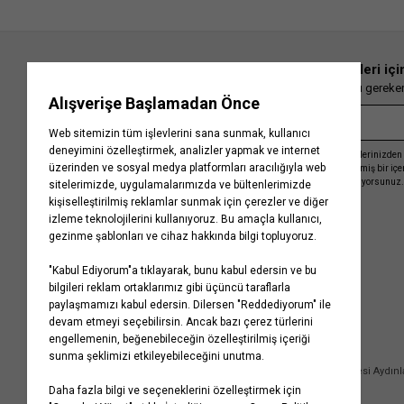
En güncel moda haberleri içi
Herkesten önce kaçırılmaması gereken 
Kayıt olmakla, Koton ile olan etkileşimlerinizden 
işleme almamız ve size kişiselleştirilmiş bir iç
Gizlilik Politikasını
kabul etmiş sayılıyorsunuz.
Kurumsal
Yardım
Hakkımızda
Sıkça Sorulan Sorular
Koton Blog
İptal & İade Prosedürü
Yaşama Saygı
İade Talebi Oluşturma Rehberi
Projelerimiz
Üyeliksiz Sipariş Takibi
Koton'da Kariyer
Site Haritası
Politikalarımız
Mağazalarımız
Bilgi Toplumu Hizmetleri
Kampanyalar
Yatırımcı İlişkileri
Kişisel Verilerin Korunması
Kurumsal Hediye Kartı
Müşteri Kişisel Verilerinin İşlenmesi Aydın
İletişim
Çerez Aydınlatma Metni
İletişim Aydınlatma Metni