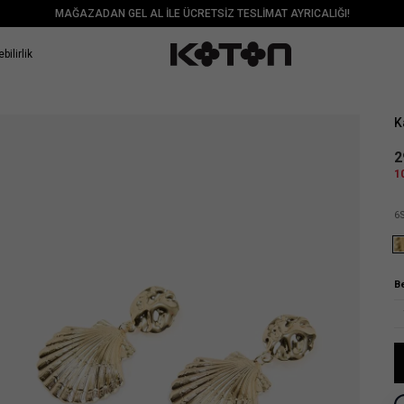
MAĞAZADAN GEL AL İLE ÜCRETSİZ TESLİMAT AYRICALIĞI!
bilirlik
Sat
K
2
1
6
B