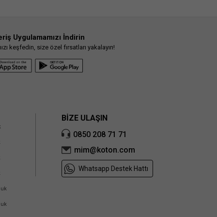
eriş Uygulamamızı İndirin
ı keşfedin, size özel fırsatları yakalayın!
BİZE ULAŞIN
k
0850 208 71 71
k
mim@koton.com
k
Whatsapp Destek Hattı
k
cuk
cuk