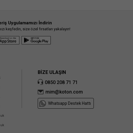
eriş Uygulamamızı İndirin
ı keşfedin, size özel fırsatları yakalayın!
BİZE ULAŞIN
k
0850 208 71 71
k
mim@koton.com
k
Whatsapp Destek Hattı
k
cuk
cuk