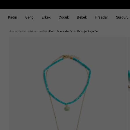
Kadın
Genç
Erkek
Çocuk
Bebek
Fırsatlar
Sürdürüle
k
Fırsatlar
Sürdürülebilirlik
Anasayfa
Kadın
Aksesuar
Takı
Kadın Boncuklu Deniz Kabuğu Kolye Seti
/
/
/
/