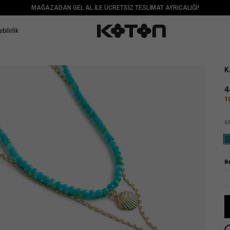
MAĞAZADAN GEL AL İLE ÜCRETSİZ TESLİMAT AYRICALIĞI!
bilirlik
Sat
K
4
1
6
B