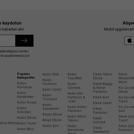
n kaydolun
Alışv
haberleri alın.
Mobil uygulamamız
elde ettiğimiz verileri
erik sunabilmemiz için
Popüler
Kadın Etek
Kadın
Erkek Takım
Erkek
Kategoriler
Top/Atlet
Elbise
Mevsimli
Kadın
Mont
Koton
Pantolon
Kadın
Erkek Baggy
Romanya
Gömlek
& Rahat
Kız Çocu
Kadın Ceket
Pantolon
Elbise
Koton
Kadın Kot
Kadın
Kazakistan
Pantolon &
Erkek Şort
Kız Çocu
Trençkot
Jean
Tişört
Koton Rusya
Erkek Ceket
Kadın
Kadın Keten
Kız Çocu
Koton
Sweatshirt
Erkek
Pantolon
Şort
Sırbistan
Pantolon
Beyaz Elbise
Kadın Bikini
Erkek Ço
Kadın Elbise
Erkek
Abiye Elbise
Takımı
Tişört
Gömlek
latma Metni
Kadın Tişört
Kadın Şort
Kadın
Erkek Ço
Erkek
Kadın Bluz
Mevsimlik
Pantolon
Sweatshirt
Mont