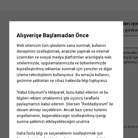
En güncel moda haberleri içi
Herkesten önce kaçırılmaması gereken 
Kayıt olmakla, Koton ile olan etkileşimlerinizden 
işleme almamız ve size kişiselleştirilmiş bir iç
Gizlilik Politikasını
kabul etmiş sayılıyorsunuz.
Kurumsal
Yardım
Hakkımızda
Sıkça Sorulan Sorular
Koton Blog
İptal & İade Prosedürü
Yaşama Saygı
İade Talebi Oluşturma Rehberi
Projelerimiz
Üyeliksiz Sipariş Takibi
Koton'da Kariyer
Site Haritası
Politikalarımız
Mağazalarımız
Bilgi Toplumu Hizmetleri
Kampanyalar
Yatırımcı İlişkileri
Kişisel Verilerin Korunması
Kurumsal Hediye Kartı
Müşteri Kişisel Verilerinin İşlenmesi Aydın
İletişim
Çerez Aydınlatma Metni
İletişim Aydınlatma Metni