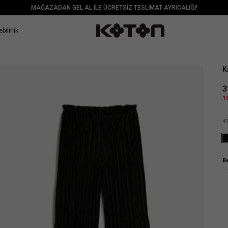
MAĞAZADAN GEL AL İLE ÜCRETSİZ TESLİMAT AYRICALIĞI!
bilirlik
Sat
K
3
1
4
B