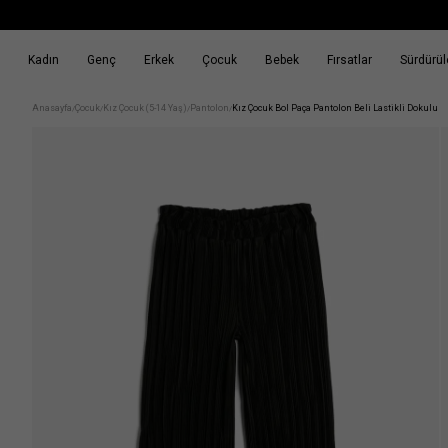
Kadın
Genç
Erkek
Çocuk
Bebek
Fırsatlar
Sürdürüle
k
Fırsatlar
Sürdürülebilirlik
Anasayfa
Çocuk
Kız Çocuk (5-14 Yaş)
Pantolon
Kız Çocuk Bol Paça Pantolon Beli Lastikli Dokulu
/
/
/
/