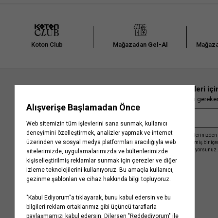
Koton Club
Mağazadan
Gel-Al
Mağaza
En güncel moda haberleri içi
Herkesten önce kaçırılmaması gereken 
Kayıt olmakla, Koton ile olan etkileşimlerinizden 
işleme almamız ve size kişiselleştirilmiş bir iç
Gizlilik Politikasını
kabul etmiş sayılıyorsunuz.
Kurumsal
Yardım
Hakkımızda
Sıkça Sorulan Sorular
Koton Blog
İptal & İade Prosedürü
Yaşama Saygı
İade Talebi Oluşturma Rehberi
Projelerimiz
Üyeliksiz Sipariş Takibi
Koton'da Kariyer
Site Haritası