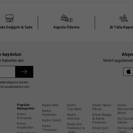
da Değişim & İade
Kapıda Ödeme
Bi Tıkla Kapı
n kaydolun
Alışv
haberleri alın.
Mobil uygulamamız
elde ettiğimiz verileri
erik sunabilmemiz için
Popüler
Kadın Etek
Kadın
Erkek Takım
Erkek
Kategoriler
Top/Atlet
Elbise
Mevsimli
Kadın
Mont
Koton
Pantolon
Kadın
Erkek Baggy
Romanya
Gömlek
& Rahat
Kız Çocu
Kadın Ceket
Pantolon
Elbise
Koton
Kadın Kot
Kadın
Kazakistan
Pantolon &
Erkek Şort
Kız Çocu
Trençkot
Jean
Tişört