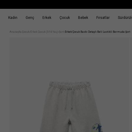
Kadın
Genç
Erkek
Çocuk
Bebek
Fırsatlar
Sürdürüle
k
Fırsatlar
Sürdürülebilirlik
Anasayfa
Çocuk
Erkek Çocuk (5-14 Yaş)
Şort
Erkek Çocuk Baskı Detaylı Beli Lastikli Bermuda Şort
/
/
/
/