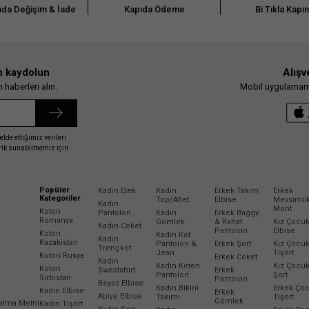
da Değişim & İade
Kapıda Ödeme
Bi Tıkla Kapı
n kaydolun
Alışv
haberleri alın.
Mobil uygulamamız
elde ettiğimiz verileri
erik sunabilmemiz için
Popüler
Kadın Etek
Kadın
Erkek Takım
Erkek
Kategoriler
Top/Atlet
Elbise
Mevsimli
Kadın
Mont
Koton
Pantolon
Kadın
Erkek Baggy
Romanya
Gömlek
& Rahat
Kız Çocu
Kadın Ceket
Pantolon
Elbise
Koton
Kadın Kot
Kadın
Kazakistan
Pantolon &
Erkek Şort
Kız Çocu
Trençkot
Jean
Tişört
Koton Rusya
Erkek Ceket
Kadın
Kadın Keten
Kız Çocu
Koton
Sweatshirt
Erkek
Pantolon
Şort
Sırbistan
Pantolon
Beyaz Elbise
Kadın Bikini
Erkek Ço
Kadın Elbise
Erkek
Abiye Elbise
Takımı
Tişört
Gömlek
latma Metni
Kadın Tişört