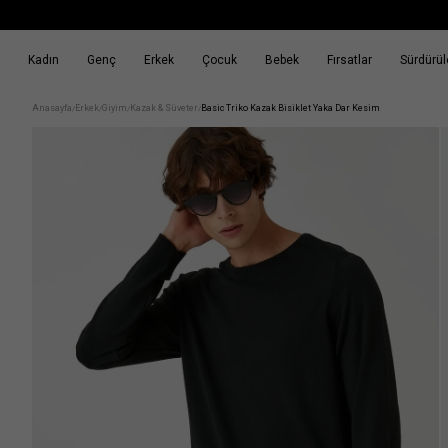
Kadın
Genç
Erkek
Çocuk
Bebek
Fırsatlar
Sürdürüle
k
Fırsatlar
Sürdürülebilirlik
Anasayfa
Erkek
Giyim
Kazak & Süveter
Basic Triko Kazak Bisiklet Yaka Dar Kesim
/
/
/
/