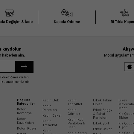
da Değişim & İade
Kapıda Ödeme
Bi Tıkla Kapı
n kaydolun
Alışv
haberleri alın.
Mobil uygulamamız
elde ettiğimiz verileri
erik sunabilmemiz için
Popüler
Kadın Etek
Kadın
Erkek Takım
Erkek
Kategoriler
Top/Atlet
Elbise
Mevsimli
Kadın
Mont
Koton
Pantolon
Kadın
Erkek Baggy
Romanya
Gömlek
& Rahat
Kız Çocu
Kadın Ceket
Pantolon
Elbise
Koton
Kadın Kot
Kadın
Kazakistan
Pantolon &
Erkek Şort
Kız Çocu
Trençkot
Jean
Tişört
Koton Rusya
Erkek Ceket
Kadın
Kadın Keten
Kız Çocu