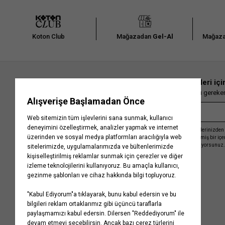
Koton Club
Mağazadan
Gel-Al
Mağaza
En güncel moda haberleri içi
Herkesten önce kaçırılmaması gereken 
Kayıt olmakla, Koton ile olan etkileşimlerinizden 
işleme almamız ve size kişiselleştirilmiş bir iç
Gizlilik Politikasını
kabul etmiş sayılıyorsunuz.
Kurumsal
Yardım
Hakkımızda
Sıkça Sorulan Sorular
Koton Blog
İptal & İade Prosedürü
Yaşama Saygı
İade Talebi Oluşturma Rehberi
Projelerimiz
Üyeliksiz Sipariş Takibi
Koton'da Kariyer
Site Haritası
Politikalarımız
Mağazalarımız