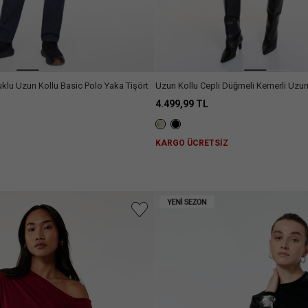
lu Uzun Kollu Basic Polo Yaka Tişört
Uzun Kollu Cepli Düğmeli Kemerli Uzu
Kaban
4.499,99 TL
Z
KARGO ÜCRETSİZ