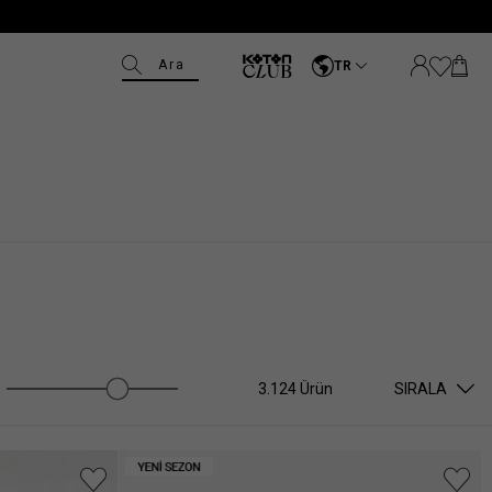
Ara
TR
3.124 Ürün
SIRALA