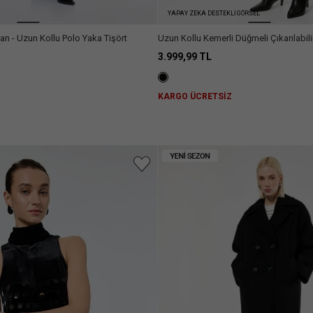
YAPAY ZEKA DESTEKLİ GÖRSEL
an - Uzun Kollu Polo Yaka Tişört
Uzun Kollu Kemerli Düğmeli Çıkarılabili
Kaşe Kaban
3.999,99 TL
Z
KARGO ÜCRETSİZ