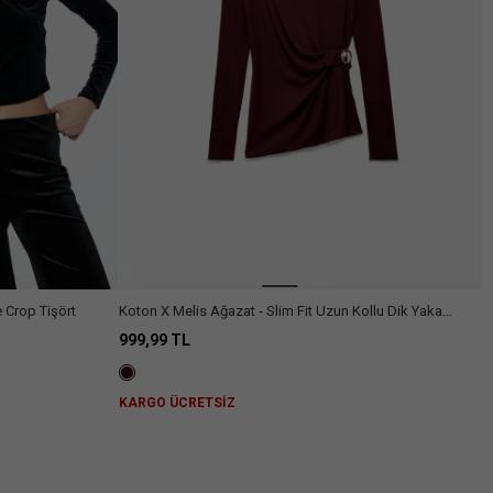
e Crop Tişört
Koton X Melis Ağazat - Slim Fit Uzun Kollu Dik Yaka
Aksesuar Detaylı Tişört
999,99 TL
KARGO ÜCRETSİZ
niz.