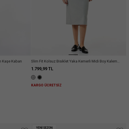
un Kaşe Kaban
Slim Fit Kolsuz Bisiklet Yaka Kemerli Midi Boy Kalem
Elbise
1.799,99 TL
KARGO ÜCRETSİZ