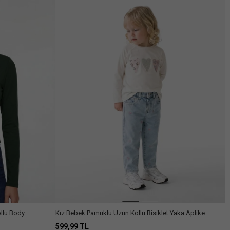
llu Body
Kız Bebek Pamuklu Uzun Kollu Bisiklet Yaka Aplike
Detaylı Tişört
599,99 TL