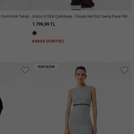
r Suni Kürk Yakalı
Koton X Sibil Çetinkaya - Düşük Bel Düz Geniş Paça Fitilli
Pantolon
1.799,99 TL
KARGO ÜCRETSİZ