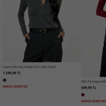
Uzun Kollu Taş Detaylı Polo Yaka Tişört
1.299,99 TL
Slim Fit Drape De
Tişört
KARGO ÜCRETSİZ
699,99 TL
KARGO ÜCRETSİ
Aradığını