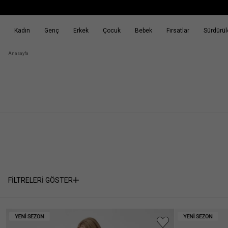
Kadın
Genç
Erkek
Çocuk
Bebek
Fırsatlar
Sürdürüle
k
Fırsatlar
Sürdürülebilirlik
Anasayfa
FİLTRELERİ GÖSTER