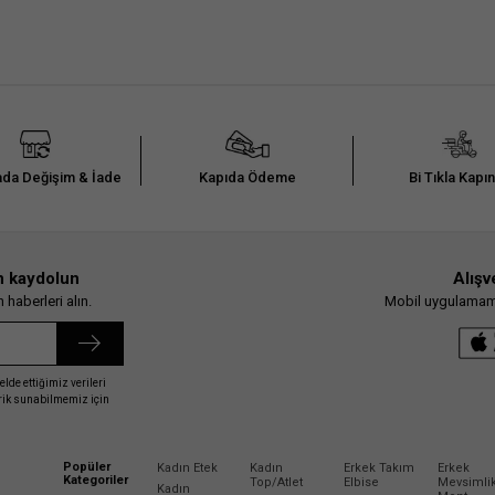
da Değişim & İade
Kapıda Ödeme
Bi Tıkla Kapı
n kaydolun
Alışv
haberleri alın.
Mobil uygulamamız
elde ettiğimiz verileri
erik sunabilmemiz için
Popüler
Kadın Etek
Kadın
Erkek Takım
Erkek
Kategoriler
Top/Atlet
Elbise
Mevsimli
Kadın