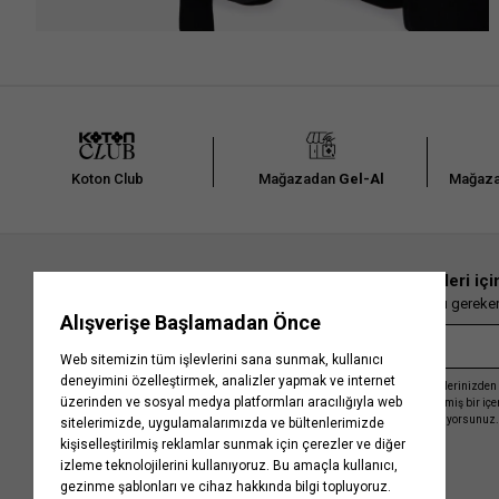
Koton Club
Mağazadan
Gel-Al
Mağaza
En güncel moda haberleri içi
Herkesten önce kaçırılmaması gereken 
Kayıt olmakla, Koton ile olan etkileşimlerinizden 
işleme almamız ve size kişiselleştirilmiş bir iç
Gizlilik Politikasını
kabul etmiş sayılıyorsunuz.
Kurumsal
Yardım
Hakkımızda
Sıkça Sorulan Sorular