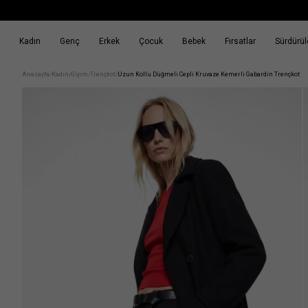
Kadın
Genç
Erkek
Çocuk
Bebek
Fırsatlar
Sürdürüle
k
Fırsatlar
Sürdürülebilirlik
Anasayfa
Kadın
Giyim
Trençkot
Uzun Kollu Düğmeli Cepli Kruvaze Kemerli Gabardin Trençkot
/
/
/
/