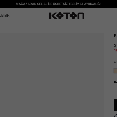
MAĞAZADAN GEL AL İLE ÜCRETSİZ TESLİMAT AYRICALIĞI!
bilirlik
Sat
K
3
1
6
B