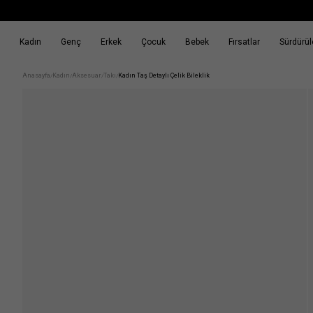
Kadın
Genç
Erkek
Çocuk
Bebek
Fırsatlar
Sürdürüle
k
Fırsatlar
Sürdürülebilirlik
Anasayfa
Kadın
Aksesuar
Takı
Kadın Taş Detaylı Çelik Bileklik
/
/
/
/