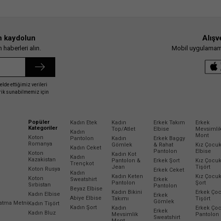
n kaydolun
Alışv
haberleri alın.
Mobil uygulamamız
elde ettiğimiz verileri
erik sunabilmemiz için
Popüler
Kadın Etek
Kadın
Erkek Takım
Erkek
Kategoriler
Top/Atlet
Elbise
Mevsimli
Kadın
Mont
Koton
Pantolon
Kadın
Erkek Baggy
Romanya
Gömlek
& Rahat
Kız Çocu
Kadın Ceket
Pantolon
Elbise
Koton
Kadın Kot
Kadın
Kazakistan
Pantolon &
Erkek Şort
Kız Çocu
Trençkot
Jean
Tişört
Koton Rusya
Erkek Ceket
Kadın
Kadın Keten
Kız Çocu
Koton
Sweatshirt
Erkek
Pantolon
Şort
Sırbistan
Pantolon
Beyaz Elbise
Kadın Bikini
Erkek Ço
Kadın Elbise
Erkek
Abiye Elbise
Takımı
Tişört
Gömlek
latma Metni
Kadın Tişört
Kadın Şort
Kadın
Erkek Ço
Erkek
Kadın Bluz
Mevsimlik
Pantolon
Sweatshirt
Mont