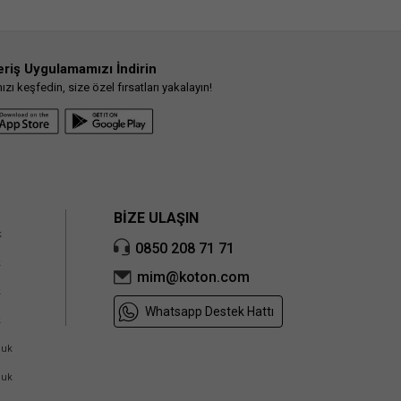
eriş Uygulamamızı İndirin
ı keşfedin, size özel fırsatları yakalayın!
BİZE ULAŞIN
k
0850 208 71 71
k
mim@koton.com
k
Whatsapp Destek Hattı
k
cuk
cuk