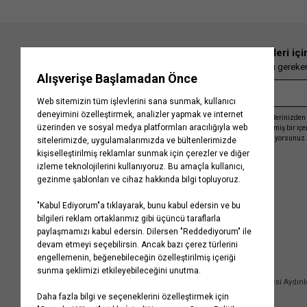
En güncel moda haberleri içi
Herkesten önce kaçırılmaması gereken 
Kayıt olmakla, Koton ile olan etkileşimlerinizden 
işleme almamız ve size kişiselleştirilmiş bir iç
Gizlilik Politikasını
kabul etmiş sayılıyorsunuz.
Kurumsal
Yardım
Hakkımızda
Sıkça Sorulan Sorular
Koton Blog
İptal & İade Prosedürü
Yaşama Saygı
İade Talebi Oluşturma Rehberi
Projelerimiz
Üyeliksiz Sipariş Takibi
Koton'da Kariyer
Site Haritası
Politikalarımız
Mağazalarımız
Bilgi Toplumu Hizmetleri
Kampanyalar
Yatırımcı İlişkileri
Kişisel Verilerin Korunması
Kurumsal Hediye Kartı
Müşteri Kişisel Verilerinin İşlenmesi Aydın
İletişim
Çerez Aydınlatma Metni
İletişim Aydınlatma Metni