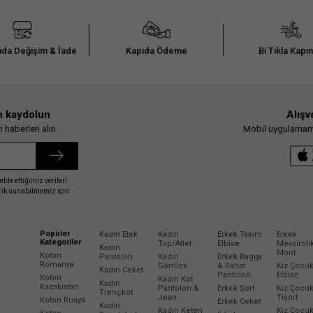
da Değişim & İade
Kapıda Ödeme
Bi Tıkla Kapı
n kaydolun
Alışv
haberleri alın.
Mobil uygulamamız
elde ettiğimiz verileri
erik sunabilmemiz için
Popüler
Kadın Etek
Kadın
Erkek Takım
Erkek
Kategoriler
Top/Atlet
Elbise
Mevsimli
Kadın
Mont
Koton
Pantolon
Kadın
Erkek Baggy
Romanya
Gömlek
& Rahat
Kız Çocu
Kadın Ceket
Pantolon
Elbise
Koton
Kadın Kot
Kadın
Kazakistan
Pantolon &
Erkek Şort
Kız Çocu
Trençkot
Jean
Tişört
Koton Rusya
Erkek Ceket
Kadın
Kadın Keten
Kız Çocu