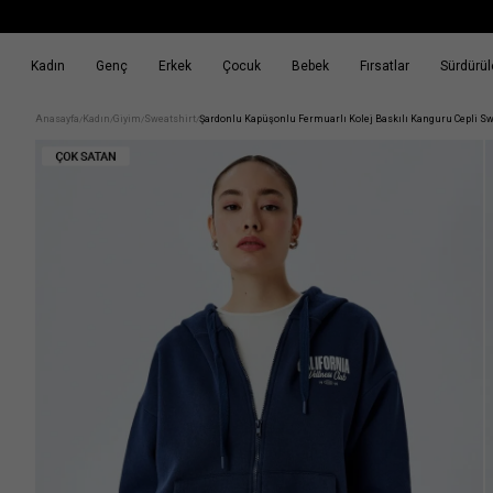
Kadın
Genç
Erkek
Çocuk
Bebek
Fırsatlar
Sürdürüle
k
Fırsatlar
Sürdürülebilirlik
Anasayfa
Kadın
Giyim
Sweatshirt
Şardonlu Kapüşonlu Fermuarlı Kolej Baskılı Kanguru Cepli Sw
/
/
/
/