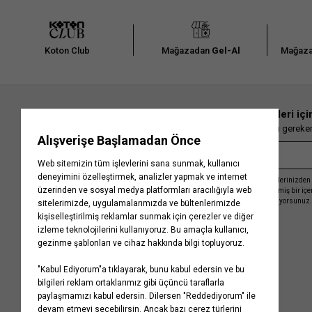
Koton Club
Mağazadan
Gel-Al
Mağaza
En güncel moda haberleri içi
Herkesten önce kaçırılmaması gereken 
Kayıt olmakla, Koton ile olan etkileşimlerinizden 
işleme almamız ve size kişiselleştirilmiş bir iç
Gizlilik Politikasını
kabul etmiş sayılıyorsunuz.
Kurumsal
Yardım
Hakkımızda
Sıkça Sorulan Sorular
Koton Blog
İptal & İade Prosedürü
Yaşama Saygı
İade Talebi Oluşturma Rehberi
Projelerimiz
Üyeliksiz Sipariş Takibi
Koton'da Kariyer
Site Haritası
Politikalarımız
Mağazalarımız