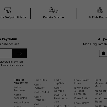
da Değişim & İade
Kapıda Ödeme
Bi Tıkla Kapı
n kaydolun
Alışv
haberleri alın.
Mobil uygulamamız
elde ettiğimiz verileri
erik sunabilmemiz için
Popüler
Kadın Etek
Kadın
Erkek Takım
Erkek
Kategoriler
Top/Atlet
Elbise
Mevsimli
Kadın
Mont
Koton
Pantolon
Kadın
Erkek Baggy
Romanya
Gömlek
& Rahat
Kız Çocu
Kadın Ceket
Pantolon
Elbise
Koton
Kadın Kot
Kadın
Kazakistan
Pantolon &
Erkek Şort
Kız Çocu
Trençkot
Jean
Tişört
Koton Rusya
Erkek Ceket
Kadın
Kadın Keten
Kız Çocu