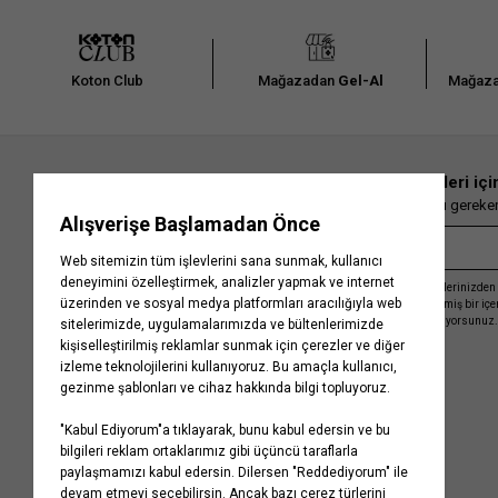
Koton Club
Mağazadan
Gel-Al
Mağaza
En güncel moda haberleri içi
Herkesten önce kaçırılmaması gereken 
Kayıt olmakla, Koton ile olan etkileşimlerinizden 
işleme almamız ve size kişiselleştirilmiş bir iç
Gizlilik Politikasını
kabul etmiş sayılıyorsunuz.
Kurumsal
Yardım
Hakkımızda
Sıkça Sorulan Sorular
Koton Blog
İptal & İade Prosedürü
Yaşama Saygı
İade Talebi Oluşturma Rehberi
Projelerimiz
Üyeliksiz Sipariş Takibi
Koton'da Kariyer
Site Haritası
Politikalarımız
Mağazalarımız