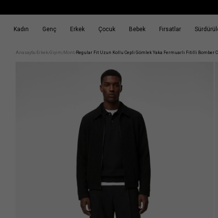
Kadın
Genç
Erkek
Çocuk
Bebek
Fırsatlar
Sürdürüle
k
Fırsatlar
Sürdürülebilirlik
Anasayfa
Erkek
Giyim
Mont
Regular Fit Uzun Kollu Cepli Gömlek Yaka Fermuarlı Fitilli Bomber 
/
/
/
/