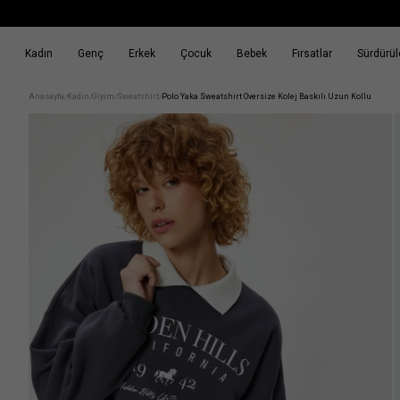
Kadın
Genç
Erkek
Çocuk
Bebek
Fırsatlar
Sürdürüle
k
Fırsatlar
Sürdürülebilirlik
Anasayfa
Kadın
Giyim
Sweatshirt
Polo Yaka Sweatshirt Oversize Kolej Baskılı Uzun Kollu
/
/
/
/