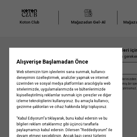
Koton Club
Mağazadan
Gel-Al
Mağaza
En güncel moda haberleri içi
Herkesten önce kaçırılmaması gereken 
Kayıt olmakla, Koton ile olan etkileşimlerinizden 
işleme almamız ve size kişiselleştirilmiş bir iç
Gizlilik Politikasını
kabul etmiş sayılıyorsunuz.
Kurumsal
Yardım
Hakkımızda
Sıkça Sorulan Sorular
Koton Blog
İptal & İade Prosedürü
Yaşama Saygı
İade Talebi Oluşturma Rehberi
Projelerimiz
Üyeliksiz Sipariş Takibi
Koton'da Kariyer
Site Haritası
Politikalarımız
Mağazalarımız