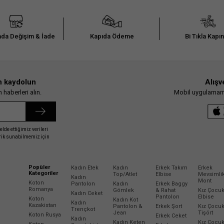
da Değişim & İade
Kapıda Ödeme
Bi Tıkla Kapı
n kaydolun
Alışv
haberleri alın.
Mobil uygulamamız
elde ettiğimiz verileri
erik sunabilmemiz için
Popüler
Kadın Etek
Kadın
Erkek Takım
Erkek
Kategoriler
Top/Atlet
Elbise
Mevsimli
Kadın
Mont
Koton
Pantolon
Kadın
Erkek Baggy
Romanya
Gömlek
& Rahat
Kız Çocu
Kadın Ceket
Pantolon
Elbise
Koton
Kadın Kot
Kadın
Kazakistan
Pantolon &
Erkek Şort
Kız Çocu
Trençkot
Jean
Tişört
Koton Rusya
Erkek Ceket
Kadın
Kadın Keten
Kız Çocu