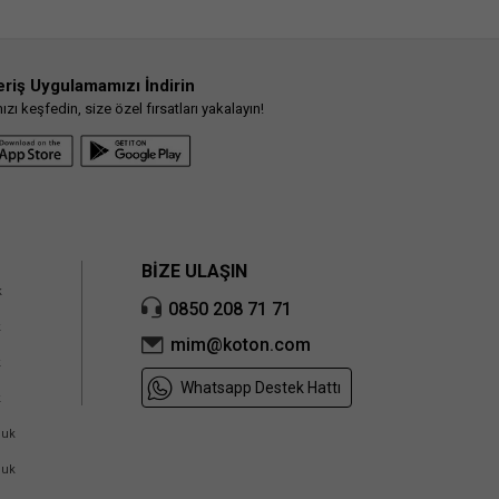
eriş Uygulamamızı İndirin
ı keşfedin, size özel fırsatları yakalayın!
BİZE ULAŞIN
k
0850 208 71 71
k
mim@koton.com
k
Whatsapp Destek Hattı
k
cuk
cuk