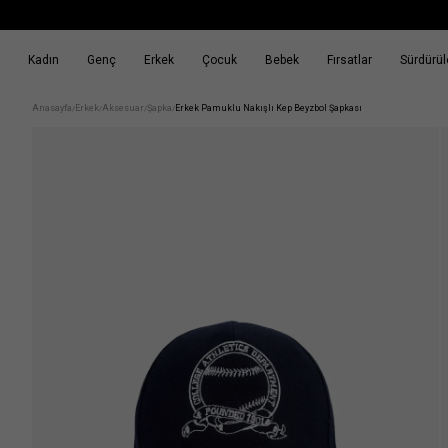
Kadın
Genç
Erkek
Çocuk
Bebek
Fırsatlar
Sürdürüle
k
Fırsatlar
Sürdürülebilirlik
Anasayfa
Erkek
Aksesuar
Şapka
Erkek Pamuklu Nakışlı Kep Beyzbol Şapkası
/
/
/
/