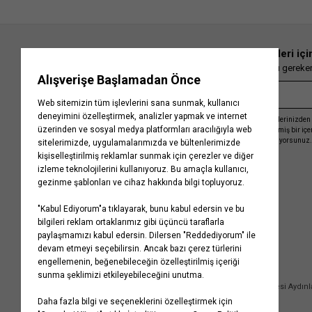
En güncel moda haberleri içi
Herkesten önce kaçırılmaması gereken 
Kayıt olmakla, Koton ile olan etkileşimlerinizden 
işleme almamız ve size kişiselleştirilmiş bir iç
Gizlilik Politikasını
kabul etmiş sayılıyorsunuz.
Kurumsal
Yardım
Hakkımızda
Sıkça Sorulan Sorular
Koton Blog
İptal & İade Prosedürü
Yaşama Saygı
İade Talebi Oluşturma Rehberi
Projelerimiz
Üyeliksiz Sipariş Takibi
Koton'da Kariyer
Site Haritası
Politikalarımız
Mağazalarımız
Bilgi Toplumu Hizmetleri
Kampanyalar
Yatırımcı İlişkileri
Kişisel Verilerin Korunması
Kurumsal Hediye Kartı
Müşteri Kişisel Verilerinin İşlenmesi Aydın
İletişim
Çerez Aydınlatma Metni
İletişim Aydınlatma Metni