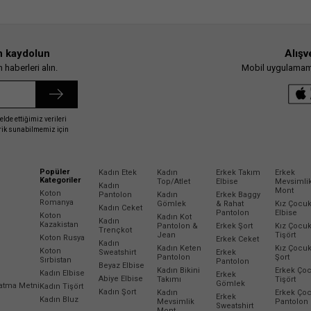
n kaydolun
Alışv
haberleri alın.
Mobil uygulamamız
elde ettiğimiz verileri
erik sunabilmemiz için
Popüler
Kadın Etek
Kadın
Erkek Takım
Erkek
Kategoriler
Top/Atlet
Elbise
Mevsimli
Kadın
Mont
Koton
Pantolon
Kadın
Erkek Baggy
Romanya
Gömlek
& Rahat
Kız Çocu
Kadın Ceket
Pantolon
Elbise
Koton
Kadın Kot
Kadın
Kazakistan
Pantolon &
Erkek Şort
Kız Çocu
Trençkot
Jean
Tişört
Koton Rusya
Erkek Ceket
Kadın
Kadın Keten
Kız Çocu
Koton
Sweatshirt
Erkek
Pantolon
Şort
Sırbistan
Pantolon
Beyaz Elbise
Kadın Bikini
Erkek Ço
Kadın Elbise
Erkek
Abiye Elbise
Takımı
Tişört
Gömlek
latma Metni
Kadın Tişört
Kadın Şort
Kadın
Erkek Ço
Erkek
Kadın Bluz
Mevsimlik
Pantolon
Sweatshirt
Mont