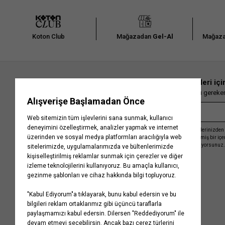
Koton Club
Mağazadan
Gel-Al
Mağaza
En güncel moda haberleri içi
Herkesten önce kaçırılmaması gereken 
Kayıt olmakla, Koton ile olan etkileşimlerinizden 
işleme almamız ve size kişiselleştirilmiş bir iç
Gizlilik Politikasını
kabul etmiş sayılıyorsunuz.
Kurumsal
Yardım
Hakkımızda
Sıkça Sorulan Sorular
Koton Blog
İptal & İade Prosedürü
Yaşama Saygı
İade Talebi Oluşturma Rehberi
Projelerimiz
Üyeliksiz Sipariş Takibi
Koton'da Kariyer
Site Haritası
Politikalarımız
Mağazalarımız