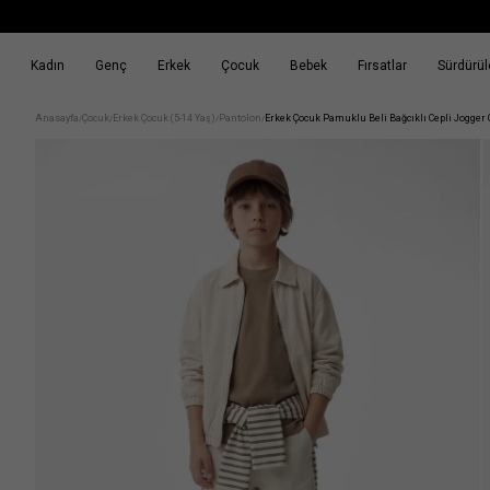
Kadın
Genç
Erkek
Çocuk
Bebek
Fırsatlar
Sürdürüle
k
Fırsatlar
Sürdürülebilirlik
Anasayfa
Çocuk
Erkek Çocuk (5-14 Yaş)
Pantolon
Erkek Çocuk Pamuklu Beli Bağcıklı Cepli Jogger
/
/
/
/