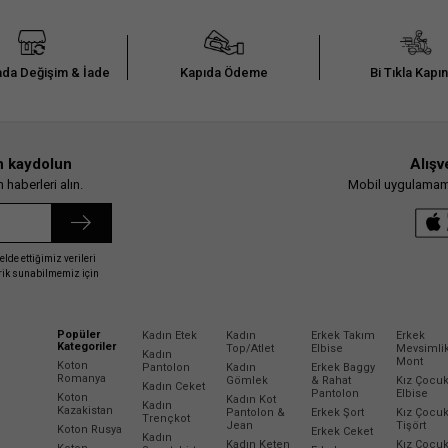
da Değişim & İade
Kapıda Ödeme
Bi Tıkla Kapı
n kaydolun
Alışv
haberleri alın.
Mobil uygulamamız
elde ettiğimiz verileri
erik sunabilmemiz için
Popüler
Kadın Etek
Kadın
Erkek Takım
Erkek
Kategoriler
Top/Atlet
Elbise
Mevsimli
Kadın
Mont
Koton
Pantolon
Kadın
Erkek Baggy
Romanya
Gömlek
& Rahat
Kız Çocu
Kadın Ceket
Pantolon
Elbise
Koton
Kadın Kot
Kadın
Kazakistan
Pantolon &
Erkek Şort
Kız Çocu
Trençkot
Jean
Tişört
Koton Rusya
Erkek Ceket
Kadın
Kadın Keten
Kız Çocu