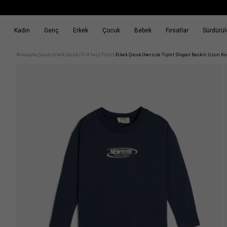
Kadın
Genç
Erkek
Çocuk
Bebek
Fırsatlar
Sürdürüle
k
Fırsatlar
Sürdürülebilirlik
Anasayfa
Çocuk
Erkek Çocuk (5-14 Yaş)
Tişört
Erkek Çocuk Oversize Tişört Slogan Baskılı Uzun Ko
/
/
/
/