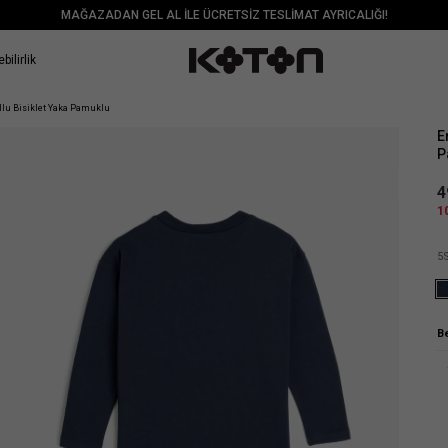
MAĞAZADAN GEL AL İLE ÜCRETSİZ TESLİMAT AYRICALIĞI!
bilirlik
Sat
llu Bisiklet Yaka Pamuklu
E
P
4
1
5
B