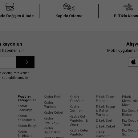
da Değişim & İade
Kapıda Ödeme
Bi Tıkla Kapı
n kaydolun
Alışv
haberleri alın.
Mobil uygulamamız
elde ettiğimiz verileri
erik sunabilmemiz için
Popüler
Kadın Etek
Kadın
Erkek Takım
Erkek
Kategoriler
Top/Atlet
Elbise
Mevsimli
Kadın
Mont
Koton
Pantolon
Kadın
Erkek Baggy
Romanya
Gömlek
& Rahat
Kız Çocu
Kadın Ceket
Pantolon
Elbise
Koton
Kadın Kot
Kadın
Kazakistan
Pantolon &
Erkek Şort
Kız Çocu
Trençkot
Jean
Tişört
Koton Rusya
Erkek Ceket
Kadın
Kadın Keten
Kız Çocu
Koton
Sweatshirt
Erkek
Pantolon
Şort
Sırbistan
Pantolon