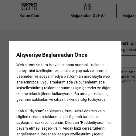
Koton Club
Mağazadan
Gel-Al
Mağaza
En güncel moda haberleri içi
Herkesten önce kaçırılmaması gereken 
Kayıt olmakla, Koton ile olan etkileşimlerinizden 
işleme almamız ve size kişiselleştirilmiş bir iç
Gizlilik Politikasını
kabul etmiş sayılıyorsunuz.
Kurumsal
Yardım
Hakkımızda
Sıkça Sorulan Sorular
Koton Blog
İptal & İade Prosedürü
Yaşama Saygı
İade Talebi Oluşturma Rehberi
Projelerimiz
Üyeliksiz Sipariş Takibi
Koton'da Kariyer
Site Haritası
Politikalarımız
Mağazalarımız
Bilgi Toplumu Hizmetleri
Kampanyalar